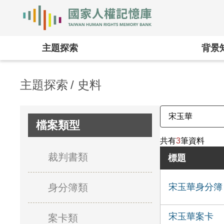
國家人權記憶庫
:::
主題探索
背景
主題探索
史料
檔案類型
共有
3
筆資料
裁判書類
標題
身分簿類
宋玉華身分簿
宋玉華案卡
案卡類