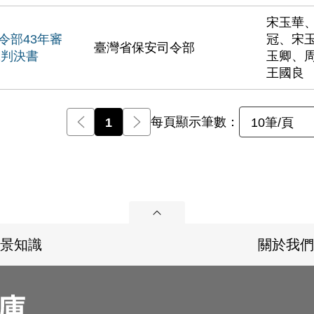
宋玉華
令部43年審
冠、宋
臺灣省保安司令部
號判決書
玉卿、
王國良
每頁顯示筆數：
前一頁
1
後一頁
10筆/頁
展開
景知識
關於我們