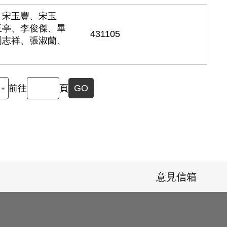
、宋玉豐、宋玉
玉亭、李俊傑、畢
431105
周志祥、張淑蘭、
前往
頁
GO
意見信箱