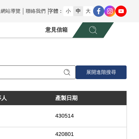
網站導覽
聯絡我們
字體：
小
中
大
意見信箱
展開進階搜尋
事人
產製日期
430514
420801