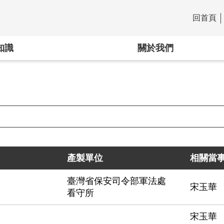
回首頁
:::
知識
關於我們
產製單位
相關當
臺灣省保安司令部軍法處
宋玉華
看守所
宋玉華