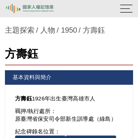
:::
國家人權記憶庫
主題探索
人物
1950
方壽鈺
熱門關鍵字：
陳孟和
李舜治
鹿窟事件
安康接待室
方壽鈺
新生訓導處
蛋殼畫
送物單
主題探索
基本資料與簡介
背景知識
關於我們
方壽鈺
1926年出生
臺灣
高雄市人
羈押/執行處所：
意見信箱
原臺灣省保安司令部新生訓導處（綠島）
紀念碑錄名位置：