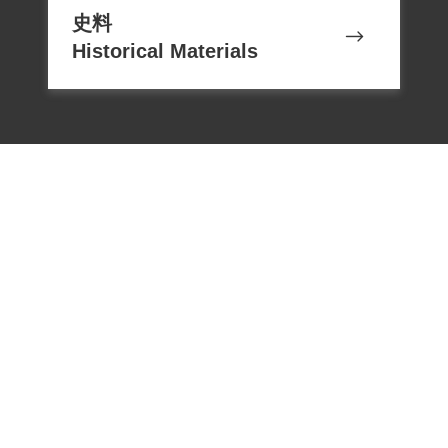
史料
Historical Materials
電話：02-22182438
傳真：02-22182436
Email：memoryservice@nhrm.gov.t