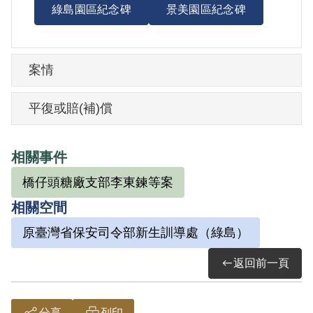
綠島園區紀念碑
景美園區紀念碑
案情
平復或賠(補)償
相關事件
橋仔頭糖廠支部李東鍊等案
相關空間
原臺灣省保安司令部新生訓導處（綠島）
返回前一頁
分享
列印