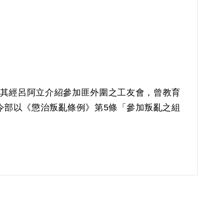
匠，其經呂阿立介紹參加匪外圍之工友會，曾教育
安司令部以《懲治叛亂條例》第5條「參加叛亂之組
屆第6次臨時董事會審核通過予以補償。補償理由為
府為目的均未予認定，僅以同案被告林挺行於前
此外並無其他具體佐證足資證明其對所參加之組