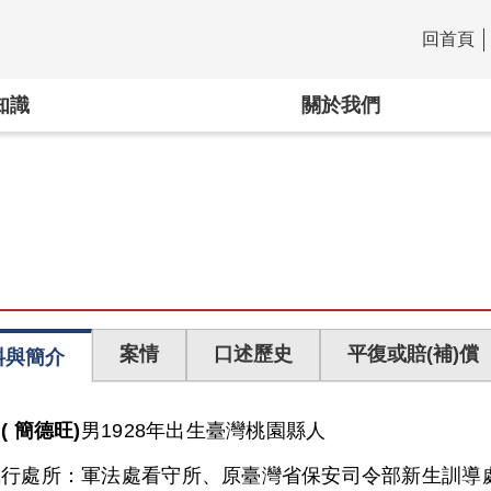
回首頁
:::
知識
關於我們
案情
口述歷史
平復或賠(補)償
料與簡介
( 簡德旺)
男
1928年出生
臺灣
桃園縣人
執行處所：
軍法處看守所、原臺灣省保安司令部新生訓導