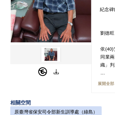
紀念碑
劉德旺
依(4
同業兩
織」判
其於1
展開全部
原判決
保密局
相關空間
織有所
原臺灣省保安司令部新生訓導處（綠島）
201