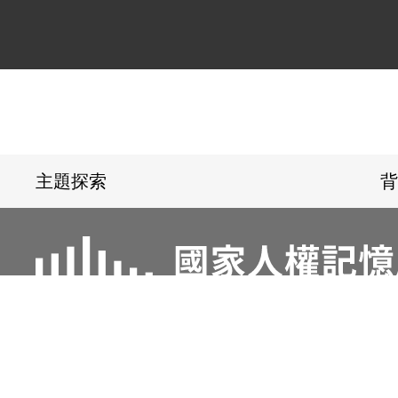
:::
主題探索
背
電話：02-22182438
傳真：02-221824
地址：23150新北市新店區復興路131號