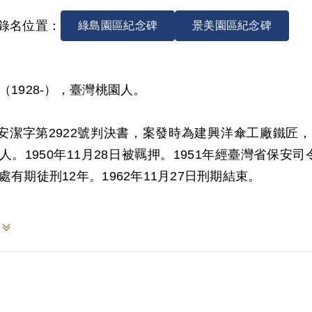
錄名位置：
綠島園區紀念碑
景美園區紀念碑
（1928-），臺灣桃園人。
0)安潔字第2922號判決書，案發時為建興洋傘工廠鐵
人。1950年11月28日被羈押。1951年經臺灣省保
處有期徒刑12年。1962年11月27日刑期結束。
999年4月向補償基金會提出申請，2000年9月經第1
對於其參加匪「工友會」之組織屬性是否確為以顛覆政
之自白，據以論罪科刑。惟其矢口否認參加叛亂組織，
認識，故認非有實據。
8年10月經促轉會公告撤銷判決處分。