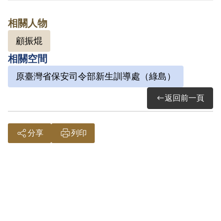
通過予以補償。補償理由為原判決認定其
相關人物
參加叛亂之組織，係依其之自白及共同被
顧振焜
告顧振焜供述為據。惟原判決對其所參加
相關空間
組織之性質與目的均未詳予查證敘明，此
外無其他具體佐證，故認本案非有實據。
原臺灣省保安司令部新生訓導處（綠島）
2019年2月經促轉會公告撤銷判決處分。
返回前一頁
分享
列印