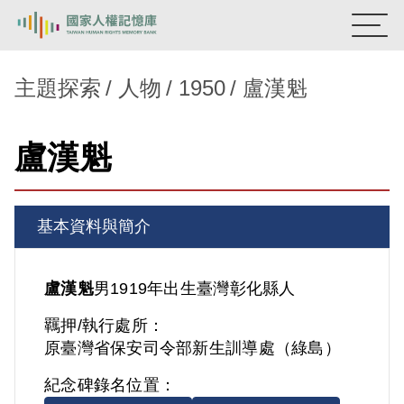
:::
國家人權記憶庫
主題探索
人物
1950
盧漢魁
熱門關鍵字：
陳孟和
李舜治
鹿窟事件
安康接待室
盧漢魁
新生訓導處
蛋殼畫
送物單
主題探索
基本資料與簡介
背景知識
關於我們
盧漢魁
男
1919年出生
臺灣
彰化縣人
羈押/執行處所：
意見信箱
原臺灣省保安司令部新生訓導處（綠島）
紀念碑錄名位置：