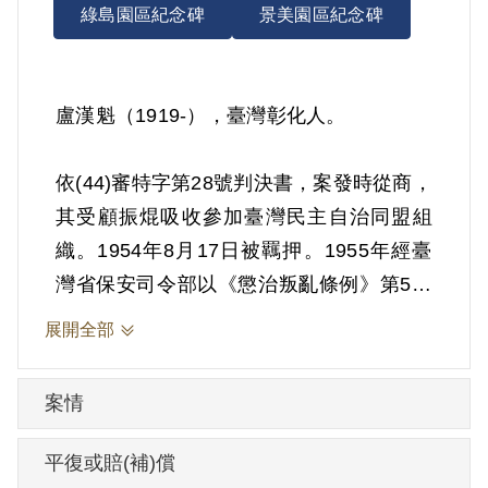
綠島園區紀念碑
景美園區紀念碑
盧漢魁（1919-），臺灣彰化人。
依(44)審特字第28號判決書，案發時從商，
其受顧振焜吸收參加臺灣民主自治同盟組
織。1954年8月17日被羈押。1955年經臺
灣省保安司令部以《懲治叛亂條例》第5條
「參加叛亂之組織」判處有期徒刑15年。
展開全部
1955年11月5日保外就醫。1971年1月7日
刑滿開釋。
案情
其於1999年5月向補償基金會提出申請，
平復或賠(補)償
2001年8月經第2屆第11次臨時董事會審核