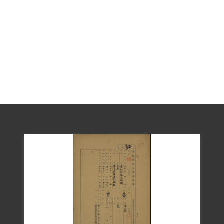
路一號國防部看守所。1957年5月14日轉至
綠島新生訓導處。初編入第十中隊，後改
編第七中隊。扣除羈押天數2年3月又7天，
至1961年1月8日期滿釋放。
1999年8月由其養子蔡萌玉向補償基金會提
出補償申請，2001年3月經第二屆第五次董
事會審查通過予以補償。2018年10月4日經
促轉會公告撤銷判決處分。