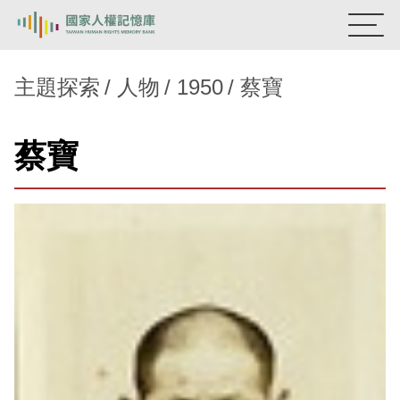
:::
國家人權記憶庫
主題探索
人物
1950
蔡寶
熱門關鍵字：
陳孟和
李舜治
鹿窟事件
安康接待室
蔡寶
新生訓導處
蛋殼畫
送物單
主題探索
背景知識
關於我們
意見信箱