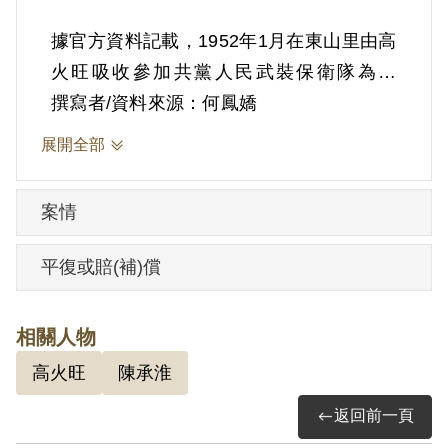
據官方資料記載，1952年1月在東山里由高
火旺吸收參加共黨人民武裝保衛隊為隊
員，與高火旺、高進等同一小組，受陳春
撰寫者/資料來源：何鳳嬌
慶領導。陳春慶勸誘他參加共黨，說參加
展開全部
共黨後有財產田地可分、共黨政策非常好
及參加共黨將來就有希望。加入共黨後，
案情
曾集會1次，由陳春慶主持，討論主題包
括：共產主義是無產階級專政，共黨很擁
平復或賠(補)償
護勞苦農民及共黨的土地政策等。
相關人物
1953年1月9日被捕，押至鹿窟菜廟（今光
高火旺
陳承淮
明寺）6天，後轉送臺灣省保安司令部保安
處3個多月，4月6日轉送軍法處審理。6月
返回前一頁
15日該部以（42）安序字第2455號起訴，