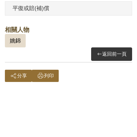
月10日開釋。
平復或賠(補)償
其於1999年5月向補償基金會提出申請，
相關人物
2001年5月經第2屆第8次臨時董事會審核通
姚錦
過予以補償。補償理由為原判決認定其參
加叛亂之組織，係以其於偵查中之自白及
返回前一頁
同案被告姚錦等人之供述為據。惟其於審
判中否認，且原判決對其所參加之「讀書
分享
列印
會」之組織性質與目的並未詳予查證敘
明，此外無其他具體佐證，故認本案非有
實據。
2018年10月經促轉會公告撤銷判決處分。