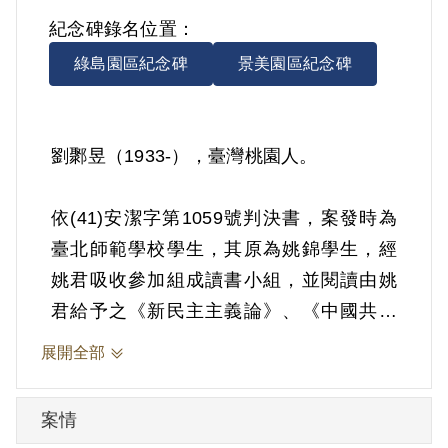
紀念碑錄名位置：
綠島園區紀念碑
景美園區紀念碑
劉鄹昱（1933-），臺灣桃園人。
依(41)安潔字第1059號判決書，案發時為
臺北師範學校學生，其原為姚錦學生，經
姚君吸收參加組成讀書小組，並閱讀由姚
君給予之《新民主主義論》、《中國共產
黨黨綱》等反動書刊。1951年8月3日被羈
展開全部
押。1952年經臺灣省保安司令部以《懲治
叛亂條例》第5條「參加叛亂之組織」判處
案情
有期徒刑5年。1956年8月2日刑期結束，9