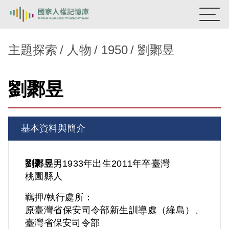
:::
國家人權記憶庫
主題探索
人物
1950
劉鄹昱
熱門關鍵字：
陳孟和
李舜治
鹿窟事件
安康接待室
劉鄹昱
新生訓導處
蛋殼畫
送物單
主題探索
基本資料與簡介
背景知識
關於我們
劉鄹昱
男
1933年出生
2011年卒
臺灣
桃園縣人
意見信箱
羈押/執行處所：
原臺灣省保安司令部新生訓導處（綠島）、
臺灣省保安司令部