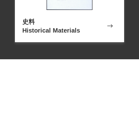
仍因心臟衰竭不治死亡。最後埋葬於龍川
靈園。
1980年，警察因為徐萌山一案調查劉碧堂
史料
Historical Materials
在臺家人的狀況。
劉碧堂的弟弟劉文博等人於2000年2月14日
向補償基金會提出補償申請，2002年8月3
日經第二屆第二十一次董監事會審核通過
予以補償。補償理由為原判決認劉君參加
叛亂之組織，僅以其自白為唯一依據，此
外復無其他具體佐證，故本案應認非有實
據。2018年10月4日經促轉會公告撤銷判決
處分。
電話：02-22182438
傳真：02-22182436