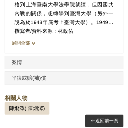
格到上海暨南大學法學院就讀，但因國共
內戰的關係，想轉學到臺灣大學（另外一
說為於1948年底考上臺灣大學）。1949年
7月，因病准許入臺北醫院治療，病癒後欲
撰寫者/資料來源：林政佑
參加學期試驗，但應考不及，懇請補考，
展開全部
准再延1年方可入學。可能因為需要經費，
就到臺北縣立新莊初級中學打工任教。在
案情
轉學問題上，劉碧堂曾有不滿，並且受到
邀請，在某個團體的連署運動中列名。
平復或賠(補)償
1950年5月13日，警備總司令部軍官到新莊
中學逮捕劉碧堂，時28歲。
相關人物
訊問筆錄中提到1949年9月，劉碧堂因爲李
陳烱澤( 陳炯澤)
水井介紹，而參加共產黨，具有共產黨
籍。由盧志彬領導（另有一說是在劉碧堂
返回前一頁