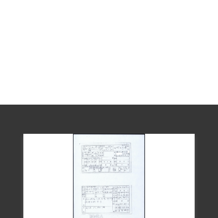
也曾遭到責任的議處，但因為已經離職所
以沒有受到處分。
1956年1月6日，劉碧堂因患腸癌、胃潰
瘍，經治療毫無起色，又國防部臺灣軍人
監獄自知監獄的醫療設施簡陋，無法續為
有效之醫治，急送陸軍第六十一醫院治
療。送到該院之後，身體已經極度衰弱，
上腹部時有疼痛，並擴散至左腰部；曾有
吐血，棕色凝塊等，左腹觸診約有10公分
直徑之硬塊，不能移動，腹腔積水。在第
六十一醫院治療時，劉父劉瑞卿曾經提出
陳情，認為該院設備尚未十分齊全，希望
保外就醫。該院治療時予以強心、營養等
劑以及腹部放液，但症狀仍未減輕，最後