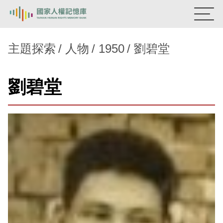
:::
國家人權記憶庫
主題探索
人物
1950
劉碧堂
熱門關鍵字：
陳孟和
李舜治
鹿窟事件
安康接待室
劉碧堂
新生訓導處
蛋殼畫
送物單
主題探索
背景知識
關於我們
意見信箱