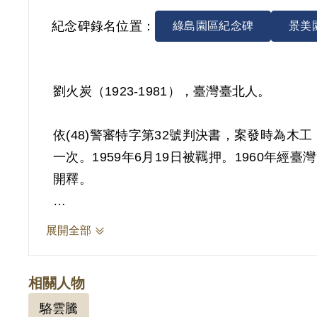
紀念碑錄名位置：
綠島園區紀念碑
景美
劉火炭（1923-1981），臺灣臺北人。
依(48)警審特字第32號判決書，案發時為
一次。1959年6月19日被羈押。1960年經
開釋。
其家屬於1999年5月向補償基金會提出申請
展開全部
以其在警務處之自白及同案被告駱雲騰之供述
其他具體佐證，故認本案非有實據。
相關人物
2019年2月經促轉會公告撤銷判決處分。
駱雲騰