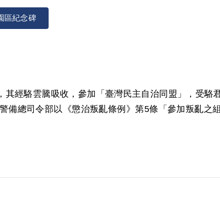
園區紀念碑
木工，其經駱雲騰吸收，參加「臺灣民主自治同盟」，受
臺灣警備總司令部以《懲治叛亂條例》第5條「參加叛亂之組
，2001年4月經第2屆第6次臨時董事會審核通過予以補
為據。惟審判中不僅劉君否認參加組織，駱君亦否認有