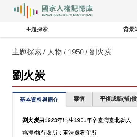
國家人權記憶庫
:::
主題探索
背景
主題探索
人物
1950
劉火炭
劉火炭
案情
平復或賠(補)償
基本資料與簡介
劉火炭
男
1923年出生
1981年卒
臺灣
臺北縣人
羈押/執行處所：
軍法處看守所