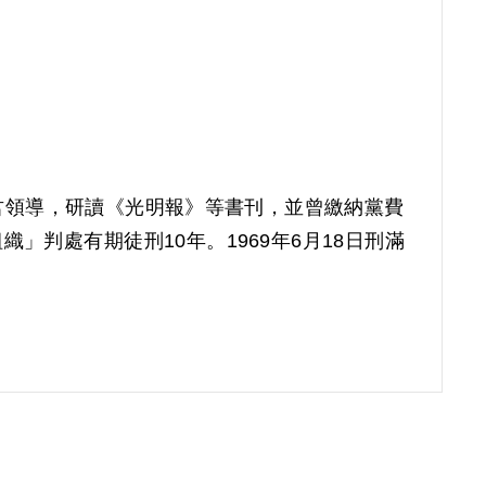
駱君領導，研讀《光明報》等書刊，並曾繳納黨費
織」判處有期徒刑10年。1969年6月18日刑滿
償。補償理由為原判決認定其參加叛亂之組織，係
吸收劉君情事，原判決均未予詳查敘明，此外無