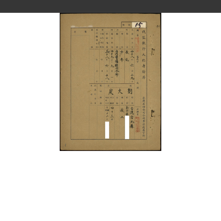
史料
Historical Materials