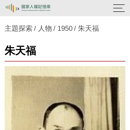
:::
國家人權記憶庫
主題探索
人物
1950
朱天福
熱門關鍵字：
陳孟和
李舜治
鹿窟事件
安康接待室
朱天福
新生訓導處
蛋殼畫
送物單
主題探索
背景知識
關於我們
意見信箱