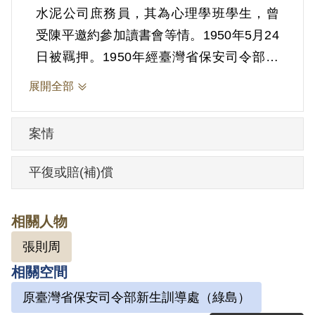
水泥公司庶務員，其為心理學班學生，曾
受陳平邀約參加讀書會等情。1950年5月24
日被羈押。1950年經臺灣省保安司令部以
《懲治叛亂條例》第5條「參加叛亂之組
展開全部
織」判處有期徒刑13年。1963年5月23日
刑滿開釋。
案情
其於1999年4月向補償基金會提出申請，
平復或賠(補)償
2001年1月經第2屆第2次臨時董事會審核通
過予以補償。補償理由為原判決認定其參
相關人物
加叛亂之組織，係以其之自白因陳平之
張則周
邀，而參與心理學班學生所組織「讀書
相關空間
會」為據，惟其閱讀匪理論宣傳書籍等行
為，應屬思想層次問題。又原判決對其所
原臺灣省保安司令部新生訓導處（綠島）