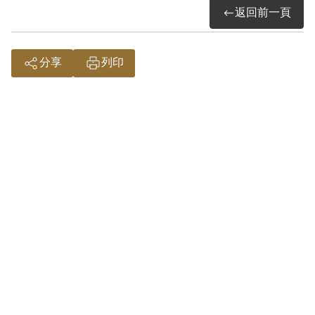
參加「讀書會」之性質與目的均未詳予查
返回前一頁
證。故認本案非有實據。
2018年10月經促轉會公告撤銷判決處分。
分享
列印