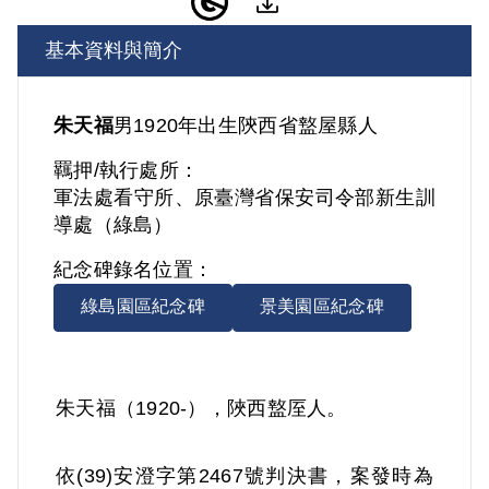
基本資料與簡介
朱天福
男
1920年出生
陝西省
盩屋縣人
羈押/執行處所：
軍法處看守所、原臺灣省保安司令部新生訓
導處（綠島）
紀念碑錄名位置：
綠島園區紀念碑
景美園區紀念碑
朱天福（1920-），陜西盩厔人。
依(39)安澄字第2467號判決書，案發時為