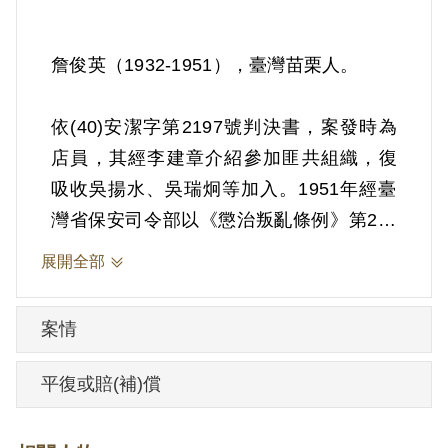
詹俊英（1932-1951），臺灣苗栗人。
依(40)安潔字第2197號判決書，案發時為
店員，其經李建章介紹參加匪共組織，復
吸收吳揚水、吳瑞炯等加入。1951年經臺
灣省保安司令部以《懲治叛亂條例》第2條
第1項「共同以非法之方法，變更國體、顛
展開全部
覆政府而著手實行」判處死刑，其全部財
產除酌留其家屬必需生活費外均沒收。
案情
1951年3月5日執行死刑。
平復或賠(補)償
其家屬於1999年5月向補償基金會提出申
請，2000年9月經第1屆第5次臨時董事會及