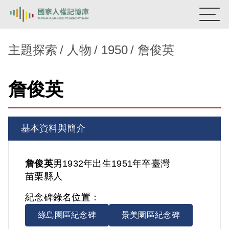
:::
國家人權記憶庫
主題探索
人物
1950
詹俊英
熱門關鍵字：
陳孟和
李舜治
鹿窟事件
安康接待室
詹俊英
新生訓導處
蛋殼畫
送物單
主題探索
基本資料與簡介
背景知識
關於我們
詹俊英
男
1932年出生
1951年卒
臺灣
苗栗縣人
意見信箱
紀念碑錄名位置：
綠島園區紀念碑
景美園區紀念碑