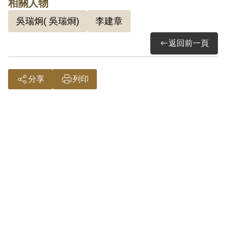
相關人物
2000年10月第1屆第21次董事會審核通過
吳瑞炯( 吳瑞烱)
李建章
予以補償。補償理由為原判所認定其經李
建章介紹參加匪共組織後，又吸收吳揚水
返回前一頁
等人之事實，因其並未有具體叛亂計劃與
行為，而未達著手實行階段，因此難其君
分享
列印
意圖以非法之方法變更國憲並顛覆政府而
著手實行，故認非有實據。
2018年10月經促轉會公告撤銷判決處分。