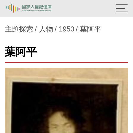
:::
國家人權記憶庫
主題探索
人物
1950
葉阿平
熱門關鍵字：
陳孟和
李舜治
鹿窟事件
安康接待室
葉阿平
新生訓導處
蛋殼畫
送物單
主題探索
背景知識
關於我們
意見信箱