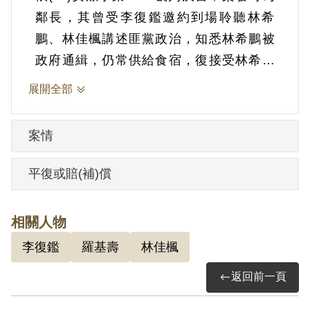
鄰長，其曾受李復鑑邀約到場聆聽林希
鵬、林佳楓講述匪黨政治，知悉林希鵬被
政府通緝，仍常供給食宿，復接受林希鵬
交閱《土地法大綱》、《青年修養意志的
展開全部
鍛鍊》、《綜合文摘》等書籍，並經介紹
加入新竹海岸地區新農會組織等情。1951
案情
年10月29日被羈押。1952年經臺灣省保安
司令部以《懲治叛亂條例》第4條第1項第7
平復或賠(補)償
款「連續藏匿叛徒」判處死刑，全部財產
除酌留其家屬必需生活費用外沒收，《懲
相關人物
治叛亂條例》第5條「參加叛亂之組織」判
李復鑑
羅基壽
林佳楓
處有期徒刑10年，應執行死刑，全部財產
除酌留其家屬必需生活費用外沒收。1952
返回前一頁
年12月17日執行死刑。