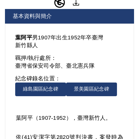
基本資料與簡介
葉阿平
男
1907年出生
1952年卒
臺灣
新竹縣人
羈押/執行處所：
臺灣省保安司令部、臺北憲兵隊
紀念碑錄名位置：
綠島園區紀念碑
景美園區紀念碑
葉阿平（1907-1952），臺灣新竹人。
依(41)安潔字第2820號判決書，案發時為