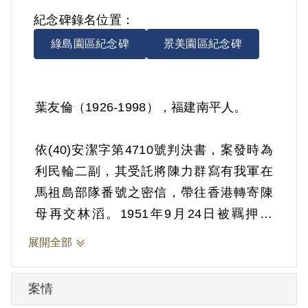
紀念碑錄名位置：
綠島園區紀念碑
景美園區紀念碑
葉友倫（1926-1998），福建南平人。
依(40)安潔字第4710號判決書，案發時為
利民輪二副，其受託將陳力群寫有我軍在
馬祖島部隊番號之密信，帶往香港轉寄陳
母再交林滔。1951年9月24日被羈押。
1951年經臺灣省保安司令部以《戡亂時期
展開全部
檢肅匪諜條例》第8條第1項第2款判處交付
感化，其期間另以命令定之。1952年5月2
案情
日交付感化。1956年1月14日開釋。