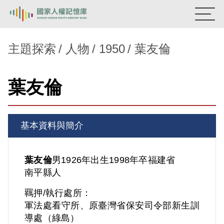
:::
國家人權記憶庫
主題探索
人物
1950
葉友倫
熱門關鍵字：
陳孟和
李舜治
鹿窟事件
安康接待室
葉友倫
新生訓導處
蛋殼畫
送物單
主題探索
基本資料與簡介
背景知識
關於我們
葉友倫
男
1926年出生
1998年卒
福建省
南平縣人
意見信箱
羈押/執行處所：
軍法處看守所、原臺灣省保安司令部新生訓
導處（綠島）