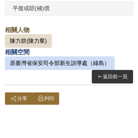
平復或賠(補)償
其家屬於1999年10月向補償基金會提出申
請，2002年5月經第2屆第18次董監事會審
相關人物
核通過予以補償。補償理由為原判決認定
陳力群(陳力羣)
其與同案叛亂犯陳力群、高桂麟等均為同
相關空間
鄉同學，交誼密切，思想難免受其毒害，
而予交付感化，屬思想層次問題，故認本
原臺灣省保安司令部新生訓導處（綠島）
案非有實據。
返回前一頁
2018年12月經促轉會公告撤銷判決處分。
分享
列印