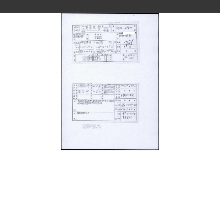
史料
Historical Materials