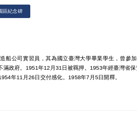
園區紀念碑
為臺灣造船公司實習員，其為國立臺灣大學畢業學生，曾
政府。1951年12月31日被羈押。1953年經臺灣
54年11月26日交付感化。1958年7月5日開釋。
000年7月經第1屆第2次臨時董事會審核通過予以補償。
，思想不正，均屬思想層次問題，故認非有實據。