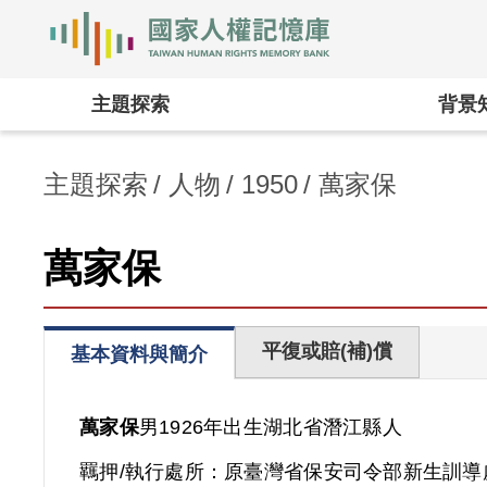
國家人權記憶庫
:::
主題探索
背景
主題探索
人物
1950
萬家保
萬家保
平復或賠(補)償
基本資料與簡介
萬家保
男
1926年出生
湖北省
潛江縣人
羈押/執行處所：
原臺灣省保安司令部新生訓導