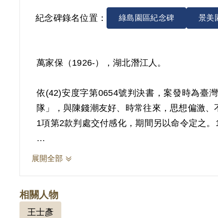
紀念碑錄名位置：
綠島園區紀念碑
景美
萬家保（1926-），湖北潛江人。
依(42)安度字第0654號判決書，案發時
隊」，與陳錢潮友好、時常往來，思想偏激、不滿
1項第2款判處交付感化，期間另以命令定之。19
其於1999年4月向補償基金會提出申請，2
展開全部
想受其毒害外，其餘等4人均因閱讀左傾書刊
2018年12月經促轉會公告撤銷判決處分。
相關人物
王士彥