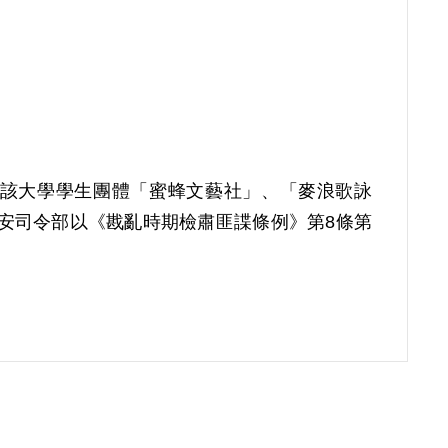
參加該大學學生團體「蜜蜂文藝社」、「麥浪歌詠
省保安司令部以《戡亂時期檢肅匪諜條例》第8條第
補償理由為本案除張曉春因與張以淮時相往來，思