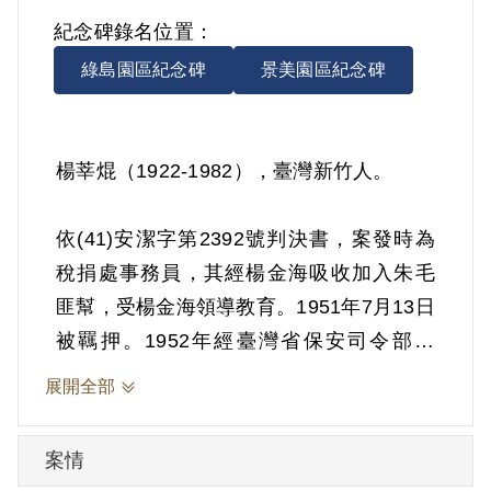
紀念碑錄名位置：
綠島園區紀念碑
景美園區紀念碑
楊莘焜（1922-1982），臺灣新竹人。
依(41)安潔字第2392號判決書，案發時為
稅捐處事務員，其經楊金海吸收加入朱毛
匪幫，受楊金海領導教育。1951年7月13日
被羈押。1952年經臺灣省保安司令部以
《懲治叛亂條例》第5條「參加叛亂之組
展開全部
織」判處有期徒刑12年。1963年7月12日
刑滿開釋。
案情