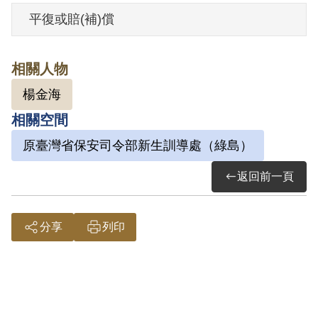
其家屬於1999年4月向補償基金會提出申
平復或賠(補)償
請，2000年4月經第1屆第14次董事會審核
通過予以補償。補償理由為其雖於偵查中
相關人物
自白，惟於審理中否認，且其究係參加何
楊金海
種組織判決書內亦未載明，故認非有實
相關空間
據。
2018年12月經促轉會公告撤銷判決處分。
原臺灣省保安司令部新生訓導處（綠島）
返回前一頁
分享
列印