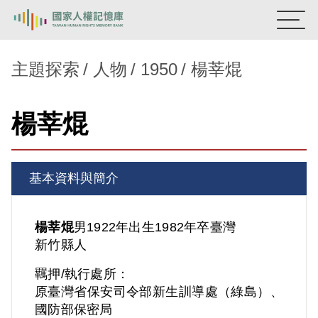
:::
國家人權記憶庫
主題探索
人物
1950
楊莘焜
熱門關鍵字：
陳孟和
李舜治
鹿窟事件
安康接待室
楊莘焜
新生訓導處
蛋殼畫
送物單
主題探索
基本資料與簡介
背景知識
關於我們
楊莘焜
男
1922年出生
1982年卒
臺灣
新竹縣人
意見信箱
羈押/執行處所：
原臺灣省保安司令部新生訓導處（綠島）、
國防部保密局