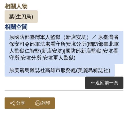
中，奪得警棍，先後毆擊在場值勤之憲兵
相關人物
黃丙寅、陳正祥等情。1979年12月11日被
葉(生刀鳥)
羈押。1980年經國防部以《陸海空軍刑
相關空間
法》第71條第2款「累犯，連續夥黨對上官
哨兵以外之軍人當執行職務時為暴行，餘
原國防部臺灣軍人監獄（新店安坑）／ 原臺灣省
保安司令部軍法處看守所安坑分所(國防部臺北軍
眾」判處有期徒刑5年。1984年7月27日假
人監獄仁智監(新店安坑)|國防部新店監獄|安坑看
釋。
守所|安坑分所|安坑軍人監獄)
原美麗島雜誌社高雄市服務處(美麗島雜誌社)
其於2000年12月向補償基金會提出申請，
2004年10月經第3屆第23次董監事會審核
返回前一頁
通過予以補償。補償理由為原判決認定其
連續夥黨對於上官哨兵以外之軍人當執行
分享
列印
職務時為暴行，餘眾，係以其於偵查中之
自白及證人葉忠志等人之指證為據。惟其
於偵查中僅承認係「美麗島雜誌社」之義