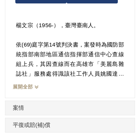
楊文宗（1956-），臺灣臺南人。
依(69)庭字第14號判決書，案發時為國防部
統指部南部地區通信指揮部通信中心查線
組上兵，其因查線而在高雄市「美麗島雜
誌社」服務處得識該社工作人員姚國達，
嗣受姚國達之蠱惑，加入該社充當義工，
展開全部
隨即參與該社在高雄市扶輪公園舉辦之集
會遊行，並乘坐該社之宣傳車隨隊行動，
案情
當行進至中山一路與大同一路口時，為憲
警所阻，該社人員唆使參與遊行者毆擊憲
平復或賠(補)償
警，楊文宗自執行勤務之憲兵葉忠志手