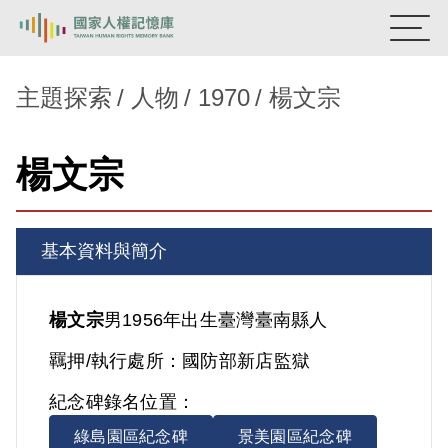
:::
國家人權記憶庫
主題探索
人物
1970
楊文宗
熱門關鍵字：
陳孟和
李舜治
鹿窟事件
安康接待室
楊文宗
新生訓導處
蛋殼畫
送物單
主題探索
基本資料與簡介
背景知識
關於我們
楊文宗
男
1956年出生
臺灣
臺南縣人
羈押/執行處所：
國防部新店監獄
意見信箱
紀念碑錄名位置：
綠島園區紀念碑
景美園區紀念碑