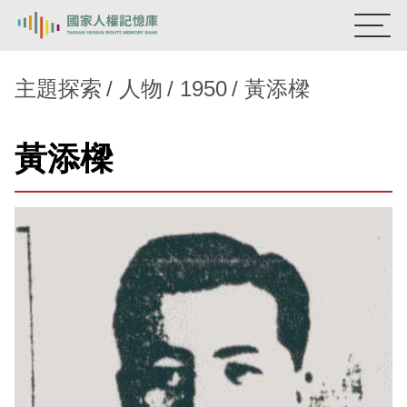
:::
國家人權記憶庫
主題探索
人物
1950
黃添樑
熱門關鍵字：
陳孟和
李舜治
鹿窟事件
安康接待室
黃添樑
新生訓導處
蛋殼畫
送物單
主題探索
背景知識
關於我們
意見信箱