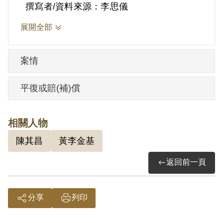
「資匪」嫌疑而被捕，時年41歲。
撰寫者/資料來源：李思儀
黃添樑創設永大化學工業、永大農林兩間
展開全部
股份公司，擔任公司董事長。戰後受臺北
市各界推舉，出任臺北市義勇消防隊隊
案情
長，未幾創立明東貿易公司及臺北市第二
倉庫合作社，分別擔任董事長及理事主席
平復或賠(補)償
職務。1951年黃添樑由鄭品聰介紹入中國
國民黨。1951年9月為中華民國出席聯合國
相關人物
亞洲及遠東區經濟委員會促進貿易會議的
陳其昌
黃李金基
九人代表之一，深獲當局倚重。1951年11
月，促成日本商品展覽會在臺舉行，邀請
返回前一頁
日本貿易考察團來臺訪問；1952年5月，任
中日貿易中國商品展覽會籌備委員會主任
分享
列印
委員，11月率領經濟考察團訪日，於東京
舉辦中華民國商品展覽會。1952年間經省