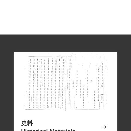
山、桃園地區的組織活動；在政府積極掃
蕩桃竹苗地區後，黃培奕出面自首，導致
陳其昌與黃添樑被捕。根據判決書記載黃
坦言1949年年底，陳其昌曾拿一本內有新
四軍待農民如何好等文章之雜誌給他，並
講述中共的工商政策，建議他預先將商業
資本轉移到工業方面去。之後陳替友人向
他借貸，他因當時局勢很緊張，怕陳在共
產黨裡有力量，所以送他3千元。依臺灣省
保安司令部（42）審三字第124號原判決判
處黃添樑共同為叛徒供給金錢，徒刑7年及
沒收財產與褫奪公權，案經國防部復核，
「黃添樑為臺省商界鉅頭，富有資產，意
志薄弱，受陳其昌言論思想影響，心有畏
史料