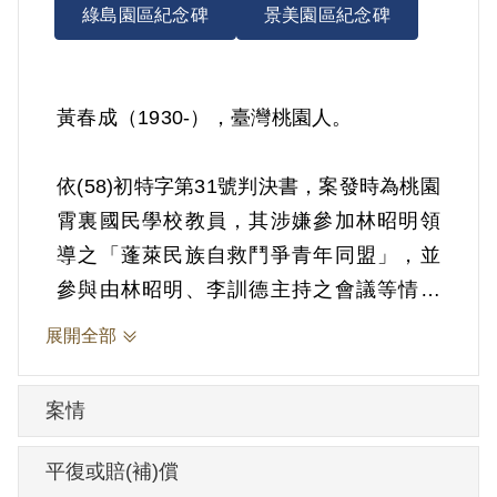
綠島園區紀念碑
景美園區紀念碑
黃春成（1930-），臺灣桃園人。
依(58)初特字第31號判決書，案發時為桃園
霄裏國民學校教員，其涉嫌參加林昭明領
導之「蓬萊民族自救鬥爭青年同盟」，並
參與由林昭明、李訓德主持之會議等情。
1968年8月8日被羈押。1969年經臺灣警備
展開全部
總司令部以《懲治叛亂條例》第5條「參加
叛亂之組織」判處有期徒刑5年。1973年8
案情
月7日刑滿開釋。
平復或賠(補)償
其於1999年4月向補償基金會提出申請，