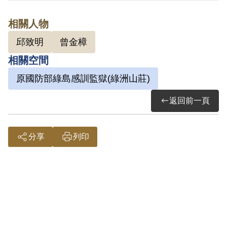
2000年8月經第1屆第4次臨時董事會審核通
相關人物
過予以補償。補償理由為審判時對其刑求
邱致明
曾金樟
抗辯未進一步查證，請求對質亦未獲准
相關空間
許，除此之外，亦無其他證據證明其自白
與事實相符，且亦無具體證據認定「山防
原國防部綠島感訓監獄(綠洲山莊)
隊」係叛亂組織，故認非有實據。
返回前一頁
2018年12月經促轉會公告撤銷判決處分。
分享
列印