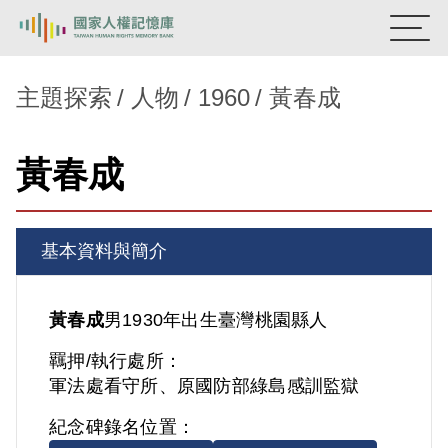
:::
國家人權記憶庫
主題探索
人物
1960
黃春成
熱門關鍵字：
陳孟和
李舜治
鹿窟事件
安康接待室
黃春成
新生訓導處
蛋殼畫
送物單
主題探索
基本資料與簡介
背景知識
關於我們
黃春成
男
1930年出生
臺灣
桃園縣人
羈押/執行處所：
意見信箱
軍法處看守所、原國防部綠島感訓監獄
紀念碑錄名位置：