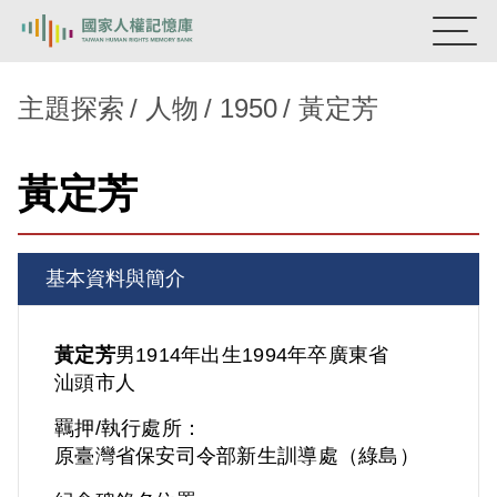
:::
國家人權記憶庫
主題探索
人物
1950
黃定芳
熱門關鍵字：
陳孟和
李舜治
鹿窟事件
安康接待室
黃定芳
新生訓導處
蛋殼畫
送物單
主題探索
基本資料與簡介
背景知識
關於我們
黃定芳
男
1914年出生
1994年卒
廣東省
汕頭市人
意見信箱
羈押/執行處所：
原臺灣省保安司令部新生訓導處（綠島）