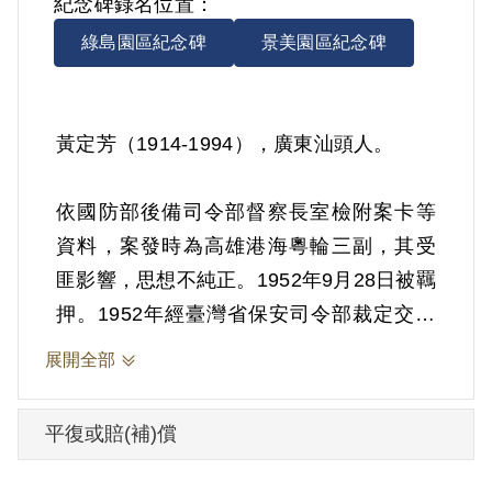
紀念碑錄名位置：
綠島園區紀念碑
景美園區紀念碑
黃定芳（1914-1994），廣東汕頭人。
依國防部後備司令部督察長室檢附案卡等
資料，案發時為高雄港海粵輪三副，其受
匪影響，思想不純正。1952年9月28日被羈
押。1952年經臺灣省保安司令部裁定交付
感化，期間另以命令定之。1953年1月7日
展開全部
交付感化。1956年5月15日感化開釋。
平復或賠(補)償
其家屬於2010年9月向補償基金會提出申
請，2011年4月經第7屆第5次董監事會審核