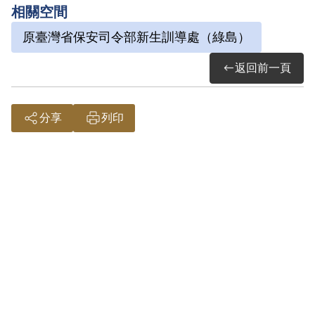
相關空間
通過予以補償。補償理由為據案卡記載，
原臺灣省保安司令部新生訓導處（綠島）
其因受匪影響，思想不純正，應予裁定交
付感化等情，屬言論思想層次問題，故認
返回前一頁
本案非有實據。
分享
列印