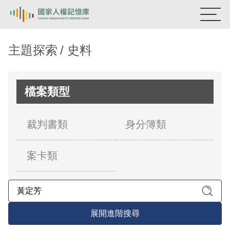
:::
國家人權記憶庫
主題探索
史料
熱門關鍵字：
陳孟和
李舜治
鹿窟事件
安康接待室
新生訓導處
蛋殼畫
送物單
檔案類型
主題探索
裁判書類
身分簿類
背景知識
案卡類
關於我們
意見信箱
展開進階搜尋