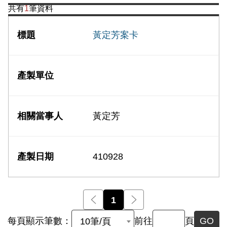
共有
1
筆資料
黃定芳案卡
黃定芳
410928
前一頁
1
後一頁
每頁顯示筆數：
前往
頁
GO
10筆/頁