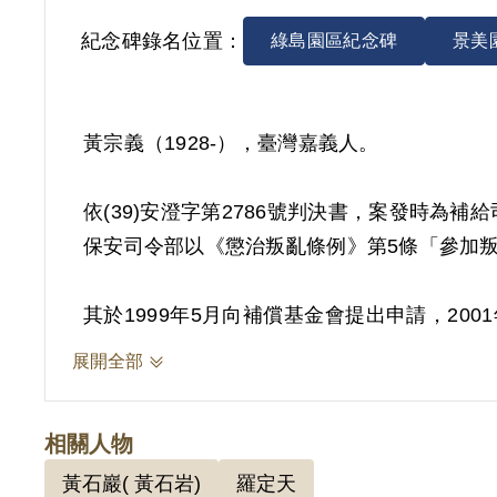
紀念碑錄名位置：
綠島園區紀念碑
景美
黃宗義（1928-），臺灣嘉義人。
依(39)安澄字第2786號判決書，案發時為補
保安司令部以《懲治叛亂條例》第5條「參加叛亂
其於1999年5月向補償基金會提出申請，2
僅有其之自白為據，此外別無其他具體佐證，
展開全部
2018年10月經促轉會公告撤銷判決處分。
相關人物
黃石巖( 黃石岩)
羅定天