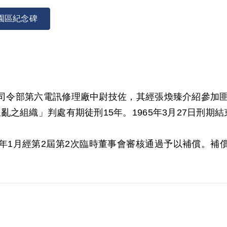
園區紀念碑
給司令部第六電訊修理廠中尉技佐，其經張煥臻介紹參加匪幫
之組織」判處有期徒刑15年。1965年3月27日刑期結
001年1月經第2屆第2次臨時董事會審核通過予以補償。
原判決之採證有違證據法則，故認本案非有實據。