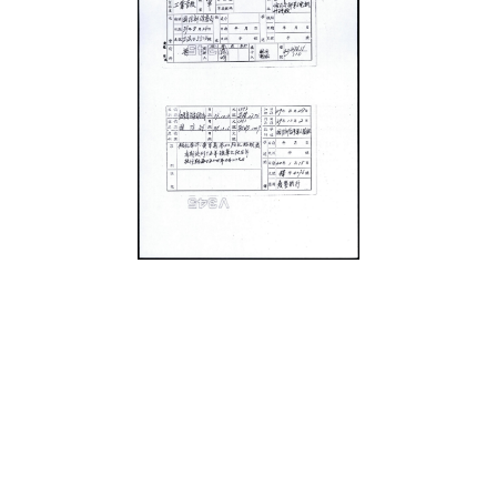
史料
Historical Materials