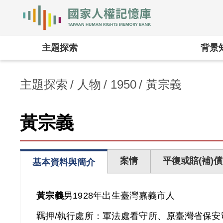
國家人權記憶庫
:::
主題探索
背景
主題探索
人物
1950
黃宗義
黃宗義
案情
平復或賠(補)償
基本資料與簡介
黃宗義
男
1928年出生
臺灣
嘉義市人
羈押/執行處所：
軍法處看守所、原臺灣省保安