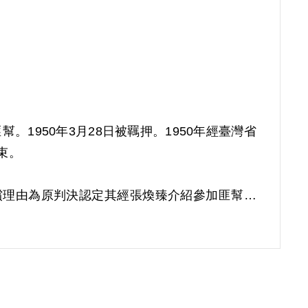
。1950年3月28日被羈押。1950年經臺灣省
束。
補償理由為原判決認定其經張煥臻介紹參加匪幫，