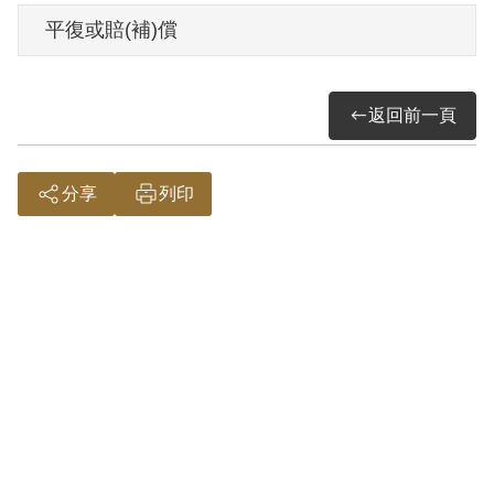
請，2001年6月經第2屆第9次臨時董事會審
平復或賠(補)償
核通過予以補償。補償理由為原判決認定
其參加叛亂之組織，係依其與同案被告黃
返回前一頁
火成在前保密局之自白為據。惟其於審理
中均否認有參加匪幫情事，且原判決對
「臺灣民主自治同盟」組織之性質與目的
分享
列印
均未予查證敘明，此外無其他具體佐證，
故認本案非有實據。
2018年12月經促轉會公告撤銷判決處分。