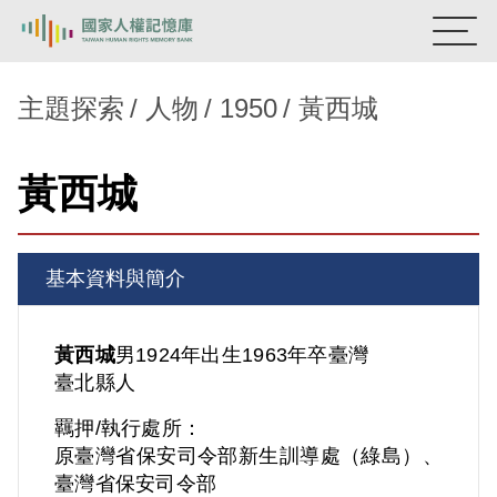
:::
國家人權記憶庫
主題探索
人物
1950
黃西城
熱門關鍵字：
陳孟和
李舜治
鹿窟事件
安康接待室
黃西城
新生訓導處
蛋殼畫
送物單
主題探索
基本資料與簡介
背景知識
關於我們
黃西城
男
1924年出生
1963年卒
臺灣
臺北縣人
意見信箱
羈押/執行處所：
原臺灣省保安司令部新生訓導處（綠島）、
臺灣省保安司令部