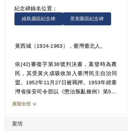
紀念碑錄名位置：
綠島園區紀念碑
景美園區紀念碑
黃西城（1924-1963），臺灣臺北人。
依(42)審復字第38號判決書，案發時為農
民，其受黃火成吸收加入臺灣民主自治同
盟。1952年11月27日被羈押。1953年經臺
灣省保安司令部以《懲治叛亂條例》第5條
「參加叛亂之組織」判處有期徒刑7年。
展開全部
1959年11月26日刑滿開釋。
案情
其家屬於1999年7月向補償基金會提出申