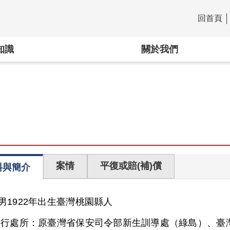
回首頁
:::
知識
關於我們
案情
平復或賠(補)償
料與簡介
男
1922年出生
臺灣
桃園縣人
執行處所：
原臺灣省保安司令部新生訓導處（綠島）、臺