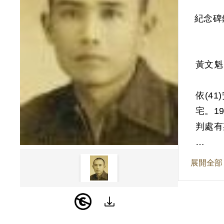
紀念碑
黃文魁
依(4
宅。1
判處有
其於1
展開全部
為原判
亡叛徒
徒之行
201