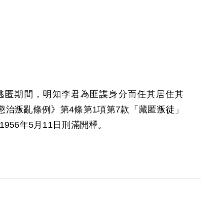
詩珍逃匿期間，明知李君為匪諜身分而任其居住其
《懲治叛亂條例》第4條第1項第7款「藏匿叛徒」
56年5月11日刑滿開釋。
屆第10次臨時董事會審核通過予以補償。補償理由
他佐證資料。且其於審理中否認明知李詩珍係逃
不能僅以親戚間之留宿行為，而認定其有藏匿叛