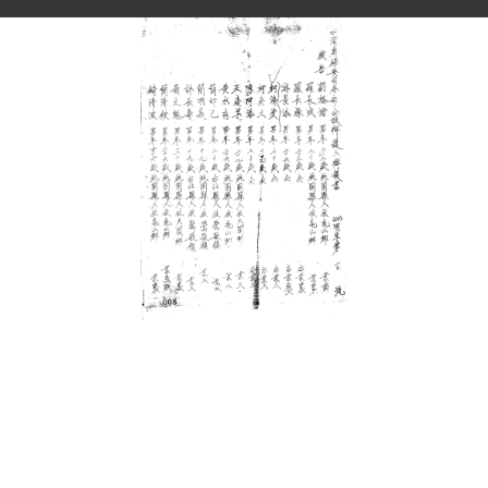
史料
Historical Materials