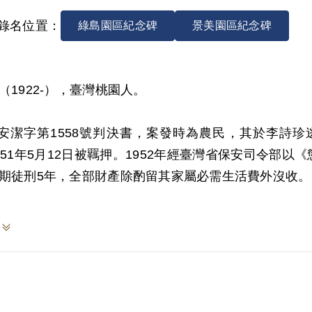
錄名位置：
綠島園區紀念碑
景美園區紀念碑
（1922-），臺灣桃園人。
1)安潔字第1558號判決書，案發時為農民，其於李
951年5月12日被羈押。1952年經臺灣省保安司令部以
期徒刑5年，全部財產除酌留其家屬必需生活費外沒收。19
999年5月向補償基金會提出申請，2000年12月經第1
決認定其藏匿叛徒，僅以其於偵查中自白為據，並無其
，原判決亦認李詩珍留宿期間並未明確表明其身分，自
為，故認本案非以實據。
8年10月經促轉會公告撤銷判決處分。