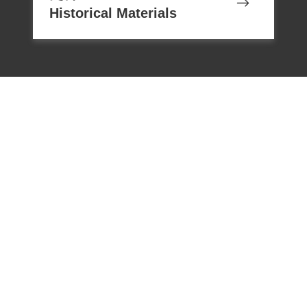
Historical Materials
電話：02-22182438
傳真：02-22182436
Email：memoryservice@nhrm.gov.t
w