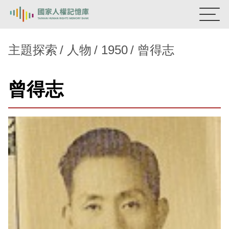
:::
國家人權記憶庫
主題探索
人物
1950
曾得志
熱門關鍵字：
陳孟和
李舜治
鹿窟事件
安康接待室
曾得志
新生訓導處
蛋殼畫
送物單
主題探索
背景知識
關於我們
意見信箱