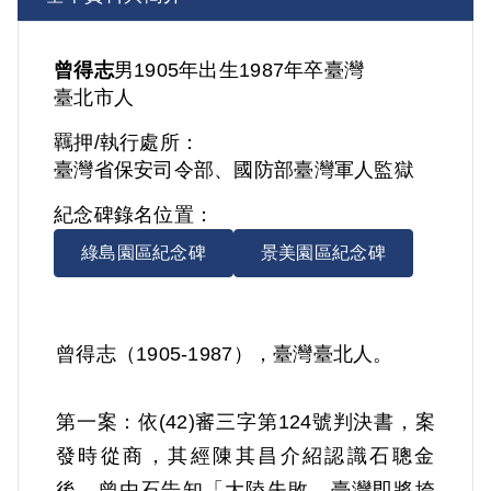
曾得志
男
1905年出生
1987年卒
臺灣
臺北市人
羈押/執行處所：
臺灣省保安司令部、國防部臺灣軍人監獄
紀念碑錄名位置：
綠島園區紀念碑
景美園區紀念碑
曾得志（1905-1987），臺灣臺北人。
第一案：依(42)審三字第124號判決書，案
發時從商，其經陳其昌介紹認識石聰金
後，曾由石告知「大陸失敗，臺灣即將垮