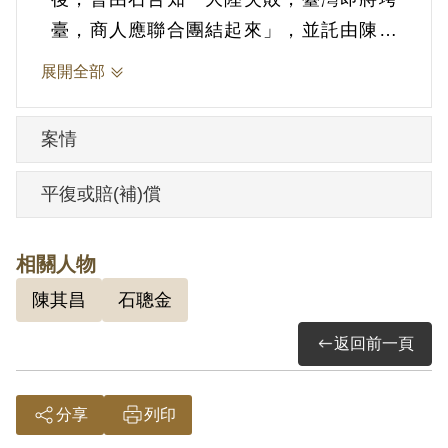
臺，商人應聯合團結起來」，並託由陳其
昌轉共同組織經濟政治研究會。1953年7月
展開全部
15日被羈押。1953年經臺灣省保安司令部
以《戡亂時期檢肅匪諜條例》第9條「明知
案情
為匪諜而不告密檢舉」判處有期徒刑5年。
第二案：依(43)安律字第0056號不付軍法
平復或賠(補)償
審判裁決書，案發時為臺北市議員，其涉
嫌明知蔣碧玉為匪諜而不告密檢舉。1954
相關人物
年經臺灣省保安司令部裁決不付軍法審
陳其昌
石聰金
判。1954年9月30日保釋。
返回前一頁
其家屬於2006年6月向補償基金會提出申
請，2007年2月經第5屆第3次董監事會審核
分享
列印
通過予以補償。第一案補償理由為原判決