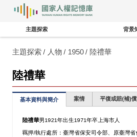
國家人權記憶庫
:::
主題探索
背景
主題探索
人物
1950
陸禮華
陸禮華
案情
平復或賠(補)償
基本資料與簡介
陸禮華
男
1921年出生
1971年卒
上海市人
羈押/執行處所：
臺灣省保安司令部、原臺灣省