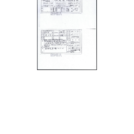
史料
Historical Materials