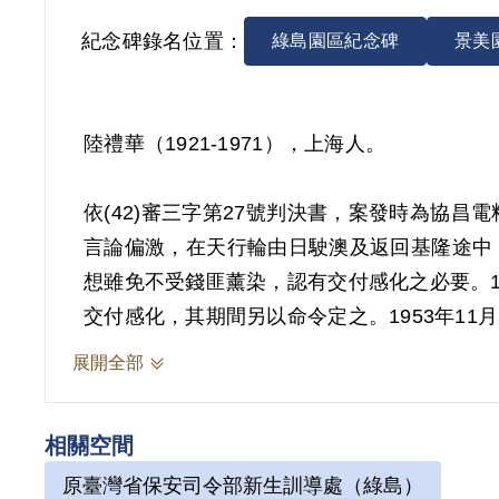
紀念碑錄名位置：
綠島園區紀念碑
景美
陸禮華（1921-1971），上海人。
依(42)審三字第27號判決書，案發時為協
言論偏激，在天行輪由日駛澳及返回基隆途中
想雖免不受錢匪薰染，認有交付感化之必要。19
交付感化，其期間另以命令定之。1953年11
展開全部
其家屬於2006年4月向補償基金會提出申請，2
經第5屆第15次董監事會審核通過予以補償
相關空間
而不告密檢舉之情事，然其思想難免不受匪之
原臺灣省保安司令部新生訓導處（綠島）
2018年12月經促轉會公告撤銷判決處分。