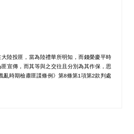
早在大陸投匪，當為陸禮華所明知，而錢榮慶平時
為匪宣傳，而其等與之交往且分別為其作保，思
《戡亂時期檢肅匪諜條例》第8條第1項第2款判處
家屬於2007年2月再次提出申請，2008年2月
作保，雖不能證明其有包庇或明知錢榮慶為匪諜
實據。