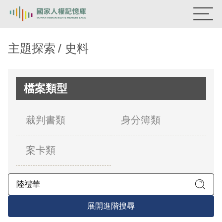
:::
國家人權記憶庫
主題探索
史料
熱門關鍵字：
陳孟和
李舜治
鹿窟事件
安康接待室
新生訓導處
蛋殼畫
送物單
檔案類型
主題探索
裁判書類
身分簿類
背景知識
案卡類
關於我們
意見信箱
展開進階搜尋