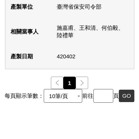
臺灣省保安司令部
施嘉甫、王和清、何伯毅、
陸禮華
420402
前一頁
1
後一頁
每頁顯示筆數：
前往
頁
GO
10筆/頁