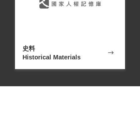
輕微」，判予交付感化機關施予感訓教育1
年以觀後效。感訓期自1950年11月24日至
1951年11月23日。判決後送到內湖新生總
隊，1951年5月17日押送綠島，是第一批送
到綠島新生訓導處的政治犯，被編在第一
史料
中隊。在綠島半年多，直到12月24日以安
Historical Materials
感仁字第238號開釋，才結束感訓回到臺
灣，總共被關了1年4個月又4天。
從綠島回來後，因遭限制住所，不能到外
地工作，只能在家耕田維生，另外也從事
砍伐孟宗竹、杉木等建築材料的販賣及批
發稻米來零售，賺取些微薄利。年紀稍