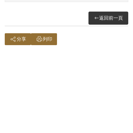
返回前一頁
但胡伯齡是中國共產黨臺灣省工作委員會
南投區竹山支部組員，1950年胡伯齡因
分享
列印
「南投區委員會洪麟兒等案」被捕，以參
加叛亂組織，被處有期徒刑12年，褫奪公
權10年。但據官方記載，1948年12月，陳
潘得受胡伯齡勸誘以加入共產後可分田地
耕種而面許入黨。但僅口頭答應，未提出
自傳，所以未加入組織。
胡伯齡1950年5月29日被捕後，陳潘得與堂