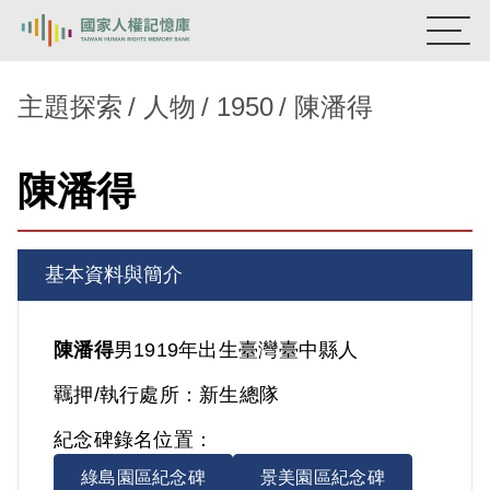
:::
國家人權記憶庫
主題探索
人物
1950
陳潘得
熱門關鍵字：
陳孟和
李舜治
鹿窟事件
安康接待室
陳潘得
新生訓導處
蛋殼畫
送物單
主題探索
基本資料與簡介
背景知識
關於我們
陳潘得
男
1919年出生
臺灣
臺中縣人
羈押/執行處所：
新生總隊
意見信箱
紀念碑錄名位置：
綠島園區紀念碑
景美園區紀念碑