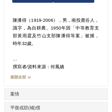
陳潘得（1919-2006），男，南投鹿谷人，
識字，為自耕農。1950年因「中等教育支
部黃雨霆及竹山支部陳潘得等案」被捕，
時年32歲。
撰寫者/資料來源：何鳳嬌
因次子年幼時患怪病，醫生束手無策，眼
展開全部
睜睜看著愛子身體日益變壞，只好請神問
卜。某天靠磨菜刀、剪刀為業的胡伯齡來
案情
到鹿谷，拿出一帖偏方藥單治好其子，因
此成了他家救命恩人，彼此成為朋友。
平復或賠(補)償