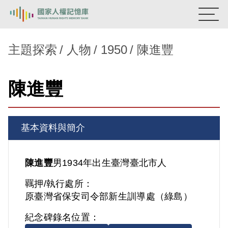
:::
國家人權記憶庫
主題探索
人物
1950
陳進豐
熱門關鍵字：
陳孟和
李舜治
鹿窟事件
安康接待室
陳進豐
新生訓導處
蛋殼畫
送物單
主題探索
基本資料與簡介
背景知識
關於我們
陳進豐
男
1934年出生
臺灣
臺北市人
羈押/執行處所：
意見信箱
原臺灣省保安司令部新生訓導處（綠島）
紀念碑錄名位置：