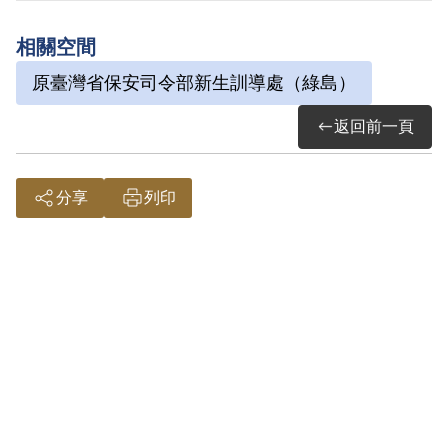
條例》第7條「共同以文字為有利於叛徒之
相關空間
宣傳」判處有期徒刑8年。1962年3月30日
原臺灣省保安司令部新生訓導處（綠島）
刑期結束。
返回前一頁
其於2002年3月向補償基金會提出申請，
2003年3月經第3屆第2次臨時董事會審核通
分享
列印
過予以補償。補償理由為原判決認定其共
同以文字為有利於叛徒之宣傳，係依據其
之自白及共同被告田海之供述為據。惟其
抄寫反動標語2則謂民國三十六年二月二十
八日是臺灣流血革命史，是臺灣事變紀念
日等語，並分貼日報閱報牌上之行為，屬
言論思想層次問題，故認本案非有實據。
2019年2月經促轉會公告撤銷判決處分。