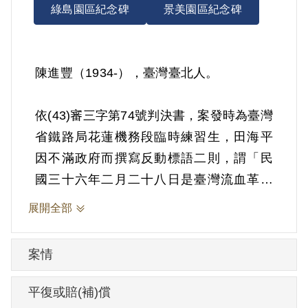
綠島園區紀念碑
景美園區紀念碑
陳進豐（1934-），臺灣臺北人。
依(43)審三字第74號判決書，案發時為臺灣
省鐵路局花蓮機務段臨時練習生，田海平
因不滿政府而撰寫反動標語二則，謂「民
國三十六年二月二十八日是臺灣流血革命
史，更是臺灣事變紀念日，是中國無知殺
展開全部
害臺灣同胞，要全力反抗中國╳╳部隊」
等語，當囑其繕就二張後予以收藏，而後
案情
再交由其分貼花蓮《中央日報》及《東台
日報》閱報牌上。1954年3月31日被羈押。
平復或賠(補)償
1954年經臺灣省保安司令部以《懲治叛亂