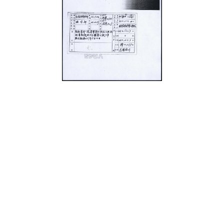
史料
Historical Materials
展開