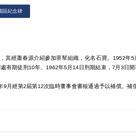
園區紀念碑
農民，其經蕭春源介紹參加匪幫組織，化名石寶。1952年5
有期徒刑10年。1962年5月14日刑期結束，7月3日
01年9月經第2屆第12次臨時董事會審核通過予以補償
為據。惟其於審理中否認，原判決未予查證，原判決對