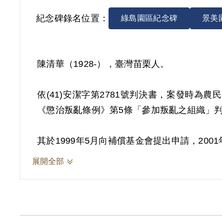
紀念碑錄名位置：
綠島園區紀念碑
景美
陳清華（1928-），臺灣苗栗人。
依(41)安潔字第2781號判決書，案發時為
《懲治叛亂條例》第5條「參加叛亂之組織」判處
其於1999年5月向補償基金會提出申請，20
於偵查中之自白，以及自首分子傅清河之供詞
展開全部
本案非有實據。
2018年12月經促轉會公告撤銷判決處分。