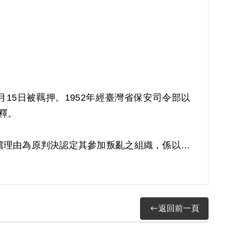
月15日被羈押。1952年經臺灣省保安司令部以
開釋。
。補償理由為原判決認定其參加叛亂之組織，係以其
其所參加之組織性質與目的亦未詳查敘明，故認
返回前一頁