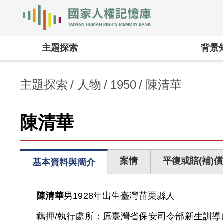
國家人權記憶庫
:::
主題探索
背景
主題探索
人物
1950
陳清華
陳清華
案情
平復或賠(補)償
基本資料與簡介
陳清華
男
1928年出生
臺灣
苗栗縣人
羈押/執行處所：
原臺灣省保安司令部新生訓導