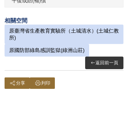
平復或賠(補)償
勝」等文字，支付予臺北市美峰西服社，
企圖廣為流傳等情。1981年4月21日被羈
相關空間
押。1981年經臺灣警備總司令部以《懲治
原臺灣省生產教育實驗所（土城清水）(土城仁教
叛亂條例》第4條第1項第7款「連續以文字
所)
為有利於叛徒之宣傳」判處有期徒刑5年。
原國防部綠島感訓監獄(綠洲山莊)
1986年4月20日刑期結束。1986年4月21日
開釋。
返回前一頁
其於2010年3月向補償基金會提出申請，
分享
列印
2010年9月經第6屆第17次董監事會審核通
過予以補償。補償理由為原判決認定其連
續以文字為有利於叛徒之宣傳，係以其在
新臺幣百元券上書寫「中華民國未來將被
大陸解放」、「中華民國將被大陸解放，