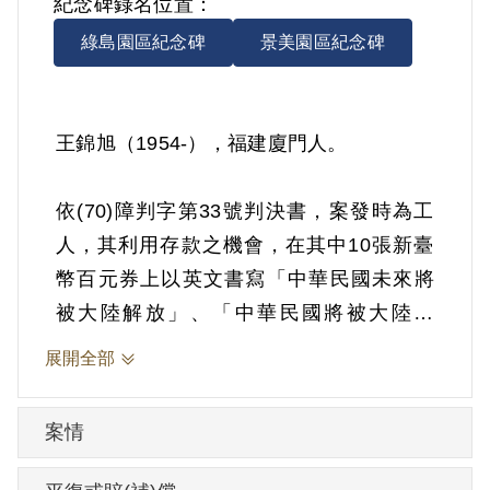
紀念碑錄名位置：
綠島園區紀念碑
景美園區紀念碑
王錦旭（1954-），福建廈門人。
依(70)障判字第33號判決書，案發時為工
人，其利用存款之機會，在其中10張新臺
幣百元券上以英文書寫「中華民國未來將
被大陸解放」、「中華民國將被大陸解
放，因為這地方是屬於大陸的」、「中華
展開全部
民國必會被共產黨打垮」等利匪文字，將
之存入臺北郵政第75支局，復在另4張新臺
案情
幣百元券上，以中文書寫「中華民國將被
大陸解放」、「中華民國必敗、大陸必