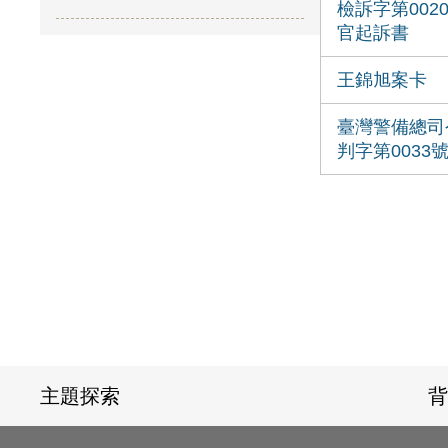
檢訴字第002
官起訴書
王錦旭案卡
臺灣警備總司
判字第0033
:::
主題探索
背