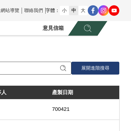
網站導覽
聯絡我們
字體：
小
中
大
意見信箱
展開進階搜尋
事人
產製日期
700421