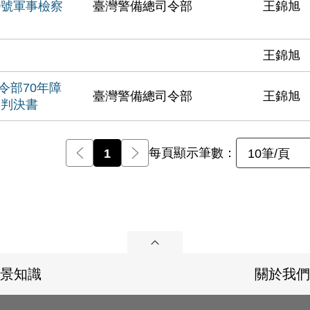
0號軍事檢察
臺灣警備總司令部
王錦旭
王錦旭
令部70年障
臺灣警備總司令部
王錦旭
號判決書
每頁顯示筆數：
前一頁
1
後一頁
10筆/頁
展開
景知識
關於我們