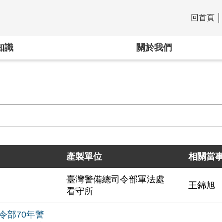
回首頁
:::
知識
關於我們
產製單位
相關當
臺灣警備總司令部軍法處
王錦旭
看守所
令部70年警