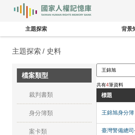
國家人權記憶庫
:::
主題探索
背景
主題探索
史料
檔案類型
共有
4
筆資料
裁判書類
標題
身分簿類
王錦旭身分簿
臺灣警備總司
案卡類