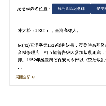
紀念碑錄名位置：
綠島園區紀念碑
景美
陳大松（1932-），臺灣高雄人。
依(41)安潔字第1619號判決書，案發時
音機修理店，柯五龍曾告彼因參加叛亂組織，遭
押。1952年經臺灣省保安司令部以《懲治叛亂
其於2004年9月向補償基金會提出申請，2
展開全部
五龍之供述為據。惟其於審理中否認，且原判
據。