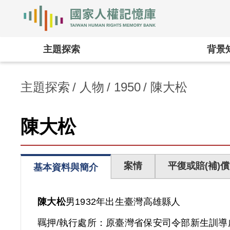
國家人權記憶庫
:::
主題探索
背景
主題探索
人物
1950
陳大松
陳大松
案情
平復或賠(補)償
基本資料與簡介
陳大松
男
1932年出生
臺灣
高雄縣人
羈押/執行處所：
原臺灣省保安司令部新生訓導