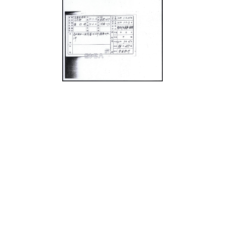
史料
Historical Materials
展開