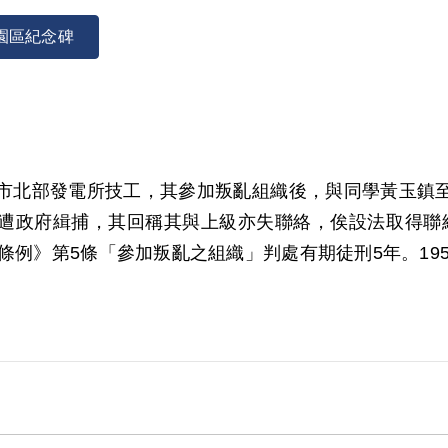
園區紀念碑
為基隆市北部發電所技工，其參加叛亂組織後，與同學黃玉
政府緝捕，其回稱其與上級亦失聯絡，俟設法取得聯絡後
條例》第5條「參加叛亂之組織」判處有期徒刑5年。1956
005年6月經第4屆第6次董監事會審核通過予以補償。補
決對其所參加叛亂組織之名稱、性質及目的均未予詳查