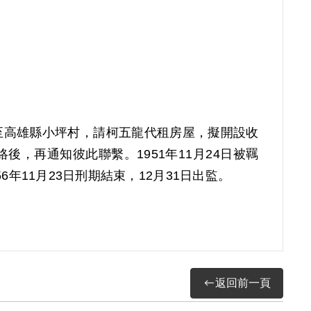
鎮至高雄縣小坪村，請柯五龍代租房屋，擬開設收
，再通知彼此聯繫。1951年11月24日被羈
年11月23日刑期結束，12月31日出監。
償理由為原判決認定其參加叛亂組織，僅以證人柯
敘明，此外無其他具體佐證，故認本案非有實
返回前一頁