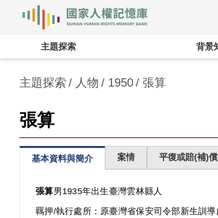
國家人權記憶庫
:::
主題探索
背景
主題探索
人物
1950
張算
張算
案情
平復或賠(補)償
基本資料與簡介
張算
男
1935年出生
臺灣
雲林縣人
羈押/執行處所：
原臺灣省保安司令部新生訓導