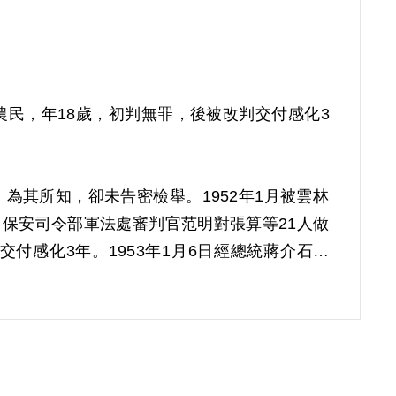
農民，年18歲，初判無罪，後被改判交付感化3
其所知，卻未告密檢舉。1952年1月被雲林
1日保安司令部軍法處審判官范明對張算等21人做
交付感化3年。1953年1月6日經總統蔣介石同
以《戡亂時期檢肅匪諜條例》第八條第一項第二款判
6日開釋，實際執行期間自1953年2月1日起至
審核通過予以補償。補償理由為原判決認定其思想不