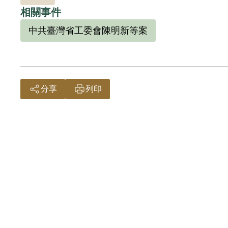
正，應予交付感化，屬思想層次問題，故認本案
相關事件
中共臺灣省工委會陳明新等案
分享
列印