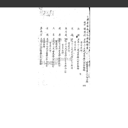
史料
Historical Materials