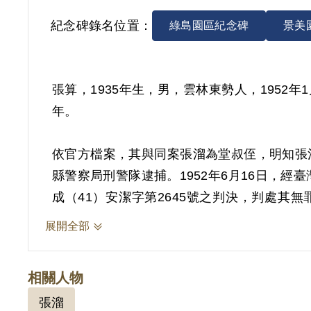
紀念碑錄名位置：
綠島園區紀念碑
景美
張算，1935年生，男，雲林東勢人，195
年。
依官方檔案，其與同案張溜為堂叔侄，明知張
縣警察局刑警隊逮捕。1952年6月16日，經
成（41）安潔字第2645號之判決，判處其無
意。1953年1月20日經國防部（42）廉龐
展開全部
決交付感化。後先被送至綠島新生訓導處，約1年
1956年7月6日止，計3年5個月又6日。
相關人物
張溜
1999年5月3日，張算向補償基金會提出補償