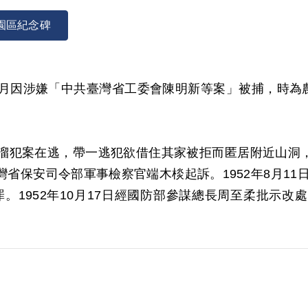
園區紀念碑
2年1月因涉嫌「中共臺灣省工委會陳明新等案」被捕，時為
溜犯案在逃，帶一逃犯欲借住其家被拒而匿居附近山洞，為
臺灣省保安司令部軍事檢察官端木棪起訴。1952年8月1
罪。1952年10月17日經國防部參謀總長周至柔批示改處
字第七十六號代電核定。故1953年1月24日終審時，被
後轉送至土城臺灣省生產教育實驗所，直至1956年7月
申請，2000年12月13日經第一屆第九次臨時董事會