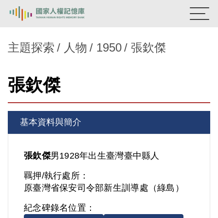
:::
國家人權記憶庫
主題探索
人物
1950
張欽傑
熱門關鍵字：
陳孟和
李舜治
鹿窟事件
安康接待室
張欽傑
新生訓導處
蛋殼畫
送物單
主題探索
基本資料與簡介
背景知識
關於我們
張欽傑
男
1928年出生
臺灣
臺中縣人
羈押/執行處所：
意見信箱
原臺灣省保安司令部新生訓導處（綠島）
紀念碑錄名位置：