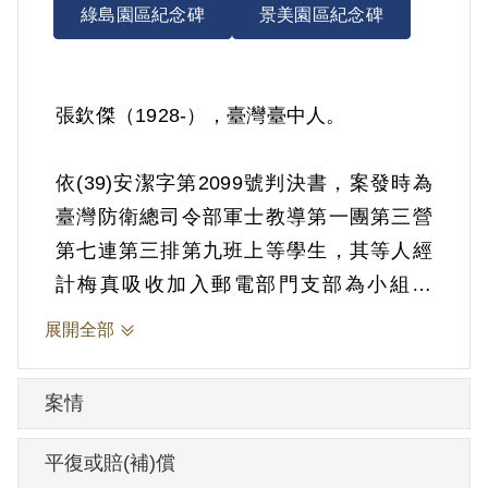
綠島園區紀念碑
景美園區紀念碑
張欽傑（1928-），臺灣臺中人。
依(39)安潔字第2099號判決書，案發時為
臺灣防衛總司令部軍士教導第一團第三營
第七連第三排第九班上等學生，其等人經
計梅真吸收加入郵電部門支部為小組黨
員，並介紹及吸收同志加入組織。1950年3
展開全部
月21日被羈押。1950年經臺灣省保安司令
部以《懲治叛亂條例》第5條「參加叛亂之
案情
組織」判處有期徒刑15年。1965年3月20
日刑期結束。
平復或賠(補)償