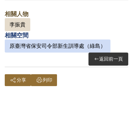
其於1999年5月向補償基金會提出申請，
相關人物
2000年6月經第1屆第1次臨時董事會審核通
李振貴
過予以補償。補償理由為判決書中已謂不
相關空間
能積極證明其與王文清、李振貴、劉建修
等4人有顛覆政府之意圖，因此難認其等對
原臺灣省保安司令部新生訓導處（綠島）
於所參加組織之屬性有所認知；故認本案
返回前一頁
非有實據。
2018年10月經促轉會公告撤銷判決處分。
分享
列印