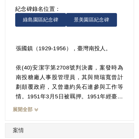
紀念碑錄名位置：
綠島園區紀念碑
景美園區紀念碑
張國鎮（1929-1956），臺灣南投人。
依(40)安潔字第2708號判決書，案發時為
南投糖廠人事股管理員，其與簡瑞寬曾計
劃顛覆政府，又曾邀約吳石連參與工作等
情。1951年3月5日被羈押。1951年經臺灣
省保安司令部以《懲治叛亂條例》第2條第
展開全部
3項「陰謀以非法方法顛覆政府」判處有期
徒刑6年。
案情