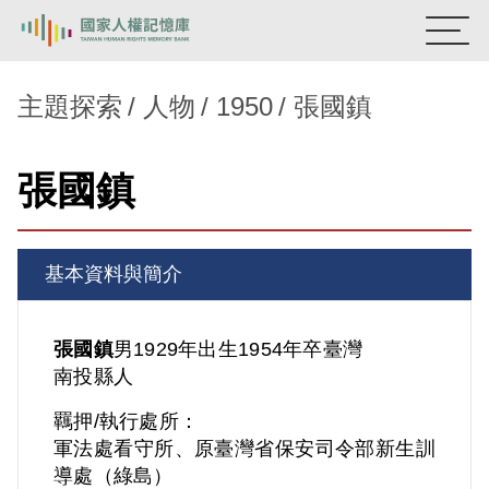
:::
國家人權記憶庫
主題探索
人物
1950
張國鎮
熱門關鍵字：
陳孟和
李舜治
鹿窟事件
安康接待室
張國鎮
新生訓導處
蛋殼畫
送物單
主題探索
基本資料與簡介
背景知識
關於我們
張國鎮
男
1929年出生
1954年卒
臺灣
南投縣人
意見信箱
羈押/執行處所：
軍法處看守所、原臺灣省保安司令部新生訓
導處（綠島）