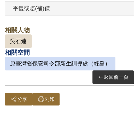
其家屬於1999年6月向補償基金會提出申
平復或賠(補)償
請，2001年5月經第2屆第7次臨時董事會審
核通過予以補償。補償理由為原判決認定
相關人物
其陰謀以非法方法顛覆政府，係以其與同
吳石連
案被告吳石連在保安處所供相符，以及與
相關空間
簡瑞寬供認互證相符為據。惟其因不滿現
實，與簡瑞寬來往，並向被告吳石連表
原臺灣省保安司令部新生訓導處（綠島）
示，要臺灣青年互相團結協助等語，屬言
返回前一頁
論思想層次問題，此外無其他具體佐證，
故認本案非有實據。
分享
列印
2018年10月經促轉會公告撤銷判決處分。