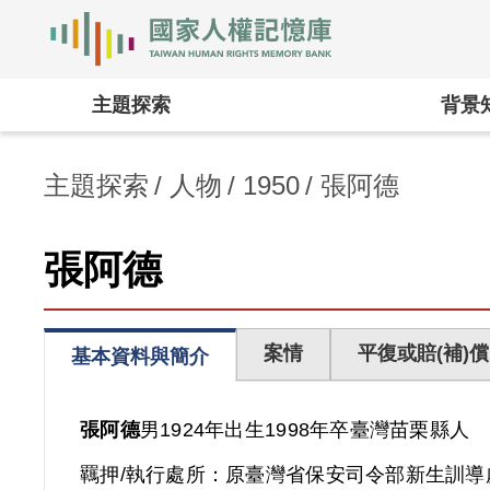
國家人權記憶庫
:::
主題探索
背景
主題探索
人物
1950
張阿德
張阿德
案情
平復或賠(補)償
基本資料與簡介
張阿德
男
1924年出生
1998年卒
臺灣
苗栗縣人
羈押/執行處所：
原臺灣省保安司令部新生訓導