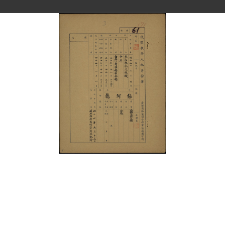
史料
Historical Materials