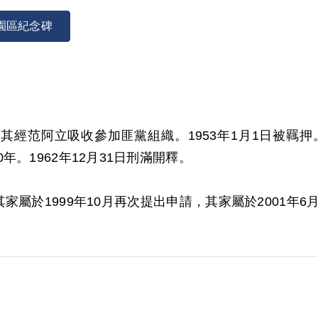
園區紀念碑
，其經范阿立吸收參加匪黨組織。1953年1月1日被羈
。1962年12月31日刑滿開釋。
家屬於1999年10月再次提出申請，其家屬於2001年
予以補償。補償理由為原判決認定其參加叛亂之組織，係
參加組織之性質與目的均未詳予查證敘明。此外無其他