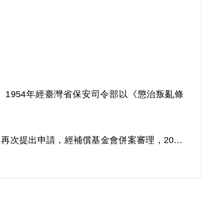
押。1954年經臺灣省保安司令部以《懲治叛亂條
6月再次提出申請，經補償基金會併案審理，2001
以其於偵訊中之自白及自首分子黃阿田等供述為
具體之佐證，故認本案非有實據。