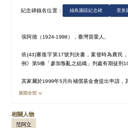
紀念碑錄名位置：
綠島園區紀念碑
景美
張阿德（1924-1998），臺灣苗栗人。
依(43)審復字第17號判決書，案發時為農民
例》第5條「參加叛亂之組織」判處有期徒刑10年
其家屬於1999年5月向補償基金會提出申請，其
年9月經第2屆第12次臨時董事會審核通過
展開全部
據。惟其於偵審中一再否認，且原判決對其所
2019年2月經促轉會公告撤銷判決處分。
相關人物
范阿立