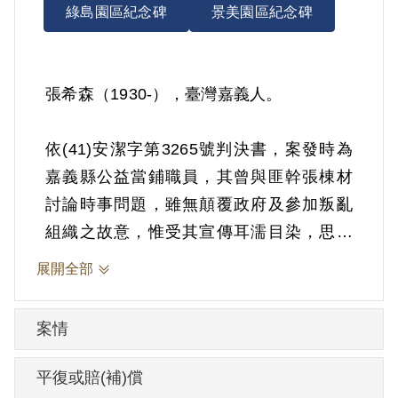
綠島園區紀念碑
景美園區紀念碑
張希森（1930-），臺灣嘉義人。
依(41)安潔字第3265號判決書，案發時為
嘉義縣公益當鋪職員，其曾與匪幹張棟材
討論時事問題，雖無顛覆政府及參加叛亂
組織之故意，惟受其宣傳耳濡目染，思想
受其毒化。1952年1月21日被羈押。1952
展開全部
年經臺灣省保安司令部以《戡亂時期檢肅
匪諜條例》第8條第1項第2款判處交付感
案情
化，其期間另以命令定之。1953年2月1日
交付感化。1954年6月16日保釋。
平復或賠(補)償