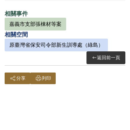
其於2000年7月向補償基金會提出申請，
相關事件
2002年2月經第2屆第17次臨時董事會審核
嘉義市支部張棟材等案
通過予以補償。補償理由為本案屬言論思
相關空間
想層次問題，故認非有實據。
2018年12月經促轉會公告撤銷判決處分。
原臺灣省保安司令部新生訓導處（綠島）
返回前一頁
分享
列印