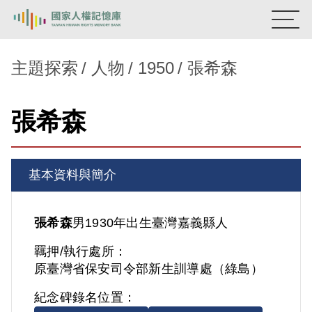
:::
國家人權記憶庫
主題探索
人物
1950
張希森
熱門關鍵字：
陳孟和
李舜治
鹿窟事件
安康接待室
張希森
新生訓導處
蛋殼畫
送物單
主題探索
基本資料與簡介
背景知識
關於我們
張希森
男
1930年出生
臺灣
嘉義縣人
羈押/執行處所：
意見信箱
原臺灣省保安司令部新生訓導處（綠島）
紀念碑錄名位置：