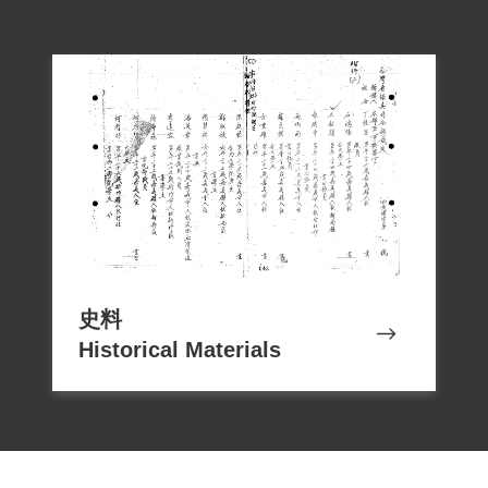
史料
Historical Materials