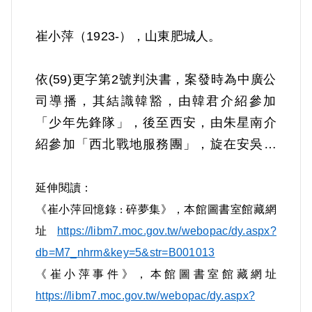
崔小萍（1923-），山東肥城人。
依(59)更字第2號判決書，案發時為中廣公
司導播，其結識韓豁，由韓君介紹參加
「少年先鋒隊」，後至西安，由朱星南介
紹參加「西北戰地服務團」，旋在安吳堡
「靑年訓練班」受訓二週。在就讀國立第
六中學第二分校時，曾參加「讀書會」，
延伸閱讀
：
經常集會研讀匪黨書籍《大眾哲學》、
《崔小萍回憶錄
碎夢集》，本館圖書室館藏網
:
《唯物辯證法》及討論時局，後轉入國立
址
https://libm7.moc.gov.tw/webopac/dy.aspx?
劇專就讀，結識該校助教劉厚生，接受劉
db=M7_nhrm&key=5&str=B001013
厚生邀約參加「觀衆劇團」，並隨該劇團
《崔小萍事件》，本館圖書室館藏網址
來臺，在臺北市中山堂演出左傾話劇「淸
https://libm7.moc.gov.tw/webopac/dy.aspx?