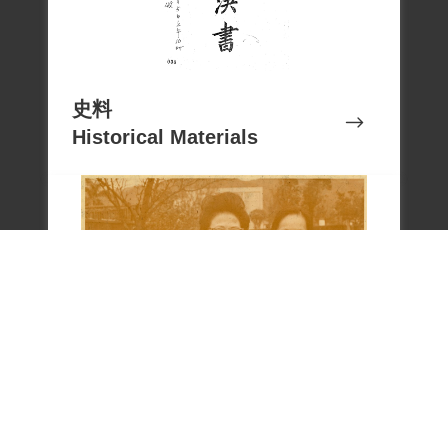
史料
Historical Materials
文物
Cultural Relics