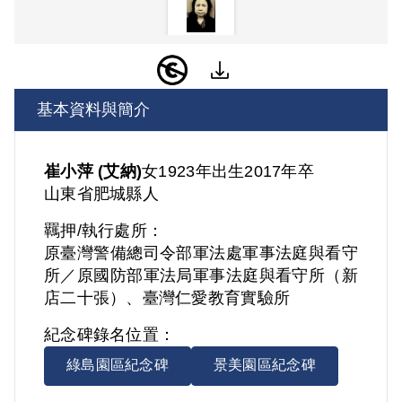
基本資料與簡介
崔小萍 (艾納)
女
1923年出生
2017年卒
山東省
肥城縣人
羈押/執行處所：
原臺灣警備總司令部軍法處軍事法庭與看守
所／原國防部軍法局軍事法庭與看守所（新
店二十張）、臺灣仁愛教育實驗所
紀念碑錄名位置：
綠島園區紀念碑
景美園區紀念碑