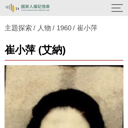
:::
國家人權記憶庫
主題探索
人物
1960
崔小萍
熱門關鍵字：
陳孟和
李舜治
鹿窟事件
安康接待室
崔小萍 (艾納)
新生訓導處
蛋殼畫
送物單
主題探索
背景知識
關於我們
意見信箱