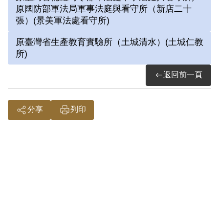
原國防部軍法局軍事法庭與看守所（新店二十
日減刑刑滿開釋。
張）(景美軍法處看守所)
原臺灣省生產教育實驗所（土城清水）(土城仁教
其於1999年7月向補償基金會提出申請，
所)
2001年6月經第2屆第9次臨時董事會審核通
過予以補償。補償理由為原判決認定其意
返回前一頁
圖以非法之方法顛覆政府而著手實行，係
以其於偵查中之自白及間接傳播或灌輸匪
分享
列印
偽思想之書籍為據。惟其於審理中否認被
訴事實，並為刑求之抗辯，且縱其曾參加
演出「清宮外史」等話劇，亦難認其行為
已達意圖以非法之方法顛覆政府而著手實
行之階段，故認本案非有實據。
2019年5月經促轉會公告撤銷判決處分。