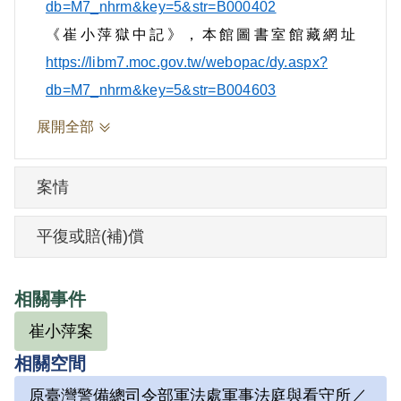
宮外史」、「雷雨」、「續弦夫人」、
db=M7_nhrm&key=5&str=B000402
「萬世師表」等，又在屏東糖廠演出「雷
《崔小萍獄中記》
，本館圖書室館藏網址
雨」，隱射統治階級黑暗，煽惑工人掀起
https://libm7.moc.gov.tw/webopac/dy.aspx?
階級鬥爭，暗示匪黨前途光明，從事為匪
db=M7_nhrm&key=5&str=B004603
宣傳。1968年6月5日被羈押。1969年經臺
展開全部
灣警備總司令部以《懲治叛亂條例》第2條
第1項「意圖以非法之方法顛覆政府而著手
案情
實行」判處無期徒刑，全部財產除各酌留
其家屬必需生活費外沒收之。1970年經國
平復或賠(補)償
防部發回更審，臺灣警備總司令部以《懲
治叛亂條例》第2條第1項「意圖以非法之
相關事件
方法顛覆政府而著手實行」判處有期徒刑
崔小萍案
14年，全部財產除各酌留其家屬必需生活
相關空間
費外沒收之。1975年經臺灣警備總司令部
裁定減處有期徒刑9年4月。1977年10月4
原臺灣警備總司令部軍法處軍事法庭與看守所／