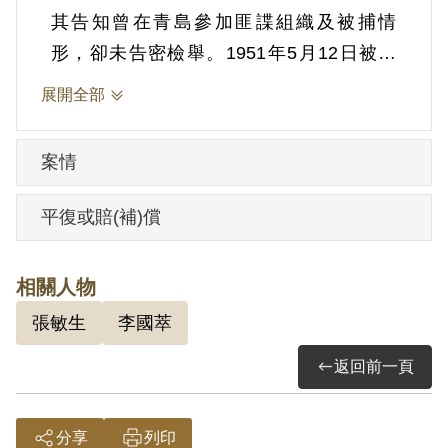
其告知曾在青島參加匪諜組織及被捕情
形，卻未告密檢舉。1951年5月12日被羈
押。1952年經臺灣省保安司令部以《戡亂
展開全部
時期檢肅匪諜條例》第9條「明知為匪諜而
不告密檢舉」判處有期徒刑5年。1954年5
案情
月11日刑期結束，12月24日開釋。
平復或賠(補)償
其家屬於1999年4月向補償基金會提出申
請，2001年1月經第2屆第2次臨時董事會審
相關人物
核通過予以補償。補償理由為原判決認定
張敏生
李國萃
其明知李國萃、張敏生等人為匪諜而不告
密檢舉，僅依其於偵查中之自白，以及同
返回前一頁
案被告李國萃、張敏生曾將其等在青島參
加匪組織且被捕撥兵役情事告知為據，惟
分享
列印