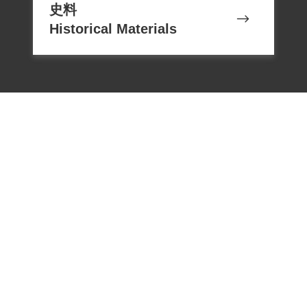
史料
Historical Materials
電話：02-22182438
傳真：02-22182436
Email：memoryservice@nhrm.gov.t