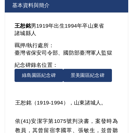
基本資料與簡介
王恕銘
男
1919年出生
1994年卒
山東省
諸城縣人
羈押/執行處所：
臺灣省保安司令部、國防部臺灣軍人監獄
紀念碑錄名位置：
綠島園區紀念碑
景美園區紀念碑
王恕銘（1919-1994），山東諸城人。
依(41)安潔字第1075號判決書，案發時為
教員，其曾留宿李國萃、張敏生，並曾聽