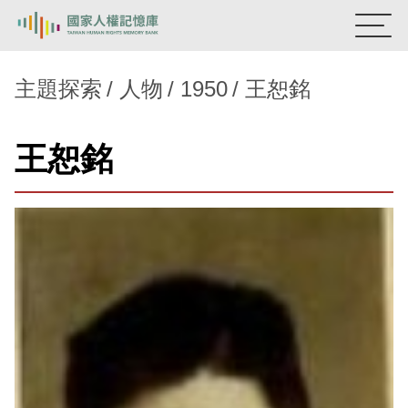
:::
國家人權記憶庫
主題探索
人物
1950
王恕銘
熱門關鍵字：
陳孟和
李舜治
鹿窟事件
安康接待室
王恕銘
新生訓導處
蛋殼畫
送物單
主題探索
背景知識
關於我們
意見信箱