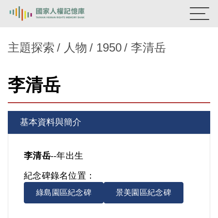
:::
國家人權記憶庫
主題探索
人物
1950
李清岳
熱門關鍵字：
陳孟和
李舜治
鹿窟事件
安康接待室
李清岳
新生訓導處
蛋殼畫
送物單
主題探索
基本資料與簡介
背景知識
關於我們
李清岳
--年出生
紀念碑錄名位置：
意見信箱
綠島園區紀念碑
景美園區紀念碑