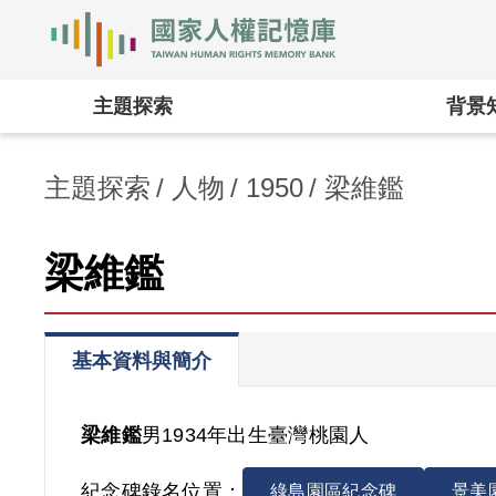
國家人權記憶庫
:::
主題探索
背景
主題探索
人物
1950
梁維鑑
梁維鑑
基本資料與簡介
梁維鑑
男
1934年出生
臺灣
桃園人
紀念碑錄名位置：
綠島園區紀念碑
景美