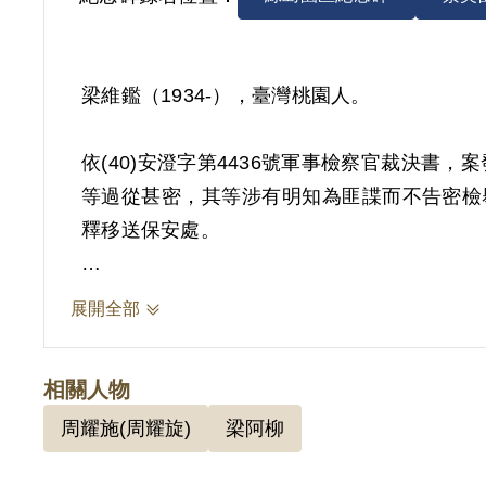
梁維鑑（1934-），臺灣桃園人。
依(40)安澄字第4436號軍事檢察官裁決
等過從甚密，其等涉有明知為匪諜而不告密檢舉罪
釋移送保安處。
依臺灣桃園地方法院（90）賠字第27號決定
展開全部
相關人物
周耀施(周耀旋)
梁阿柳