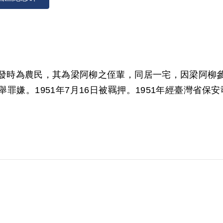
書，案發時為農民，其為梁阿柳之侄輩，同居一宅，因梁阿
嫌。1951年7月16日被羈押。1951年經臺灣省保安司
書，其已獲冤獄賠償。