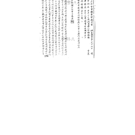
史料
Historical Materials
展開