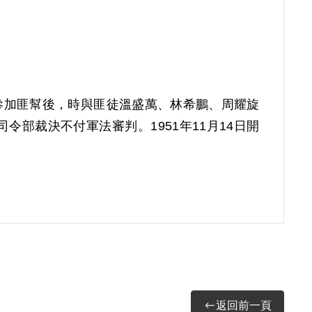
柳參加匪幫後，時與匪徒溫盛萬、林希鵬、周耀旋
令部裁決不付軍法審判。1951年11月14日開
返回前一頁