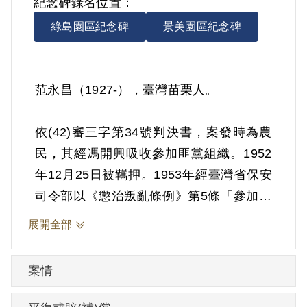
紀念碑錄名位置：
綠島園區紀念碑
景美園區紀念碑
范永昌（1927-），臺灣苗栗人。
依(42)審三字第34號判決書，案發時為農
民，其經馮開興吸收參加匪黨組織。1952
年12月25日被羈押。1953年經臺灣省保安
司令部以《懲治叛亂條例》第5條「參加叛
亂之組織」判處有期徒刑10年。1962年12
展開全部
月24日刑滿開釋。
案情
其於1999年6月向補償基金會提出申請，
2001年5月經第2屆第6次董監事會審核通過