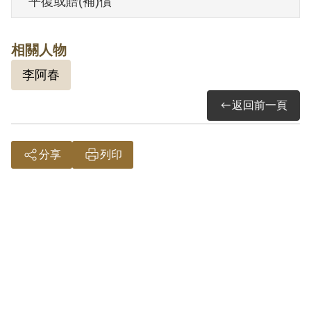
平復或賠(補)償
予以補償。補償理由為原判決認定其參加
叛亂之組織，係以其之自白及同案被告互
相關人物
證為據。惟其於審理中否認，並提出刑求
李阿春
之抗辯，且原判決對「臺灣民主自治同
盟」組織之性質與目的均未詳加調查，此
返回前一頁
外無其他具體佐證，故認本案非有實據。
2018年12月經促轉會公告撤銷判決處分。
分享
列印