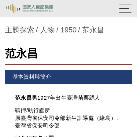
:::
國家人權記憶庫
主題探索
人物
1950
范永昌
熱門關鍵字：
陳孟和
李舜治
鹿窟事件
安康接待室
范永昌
新生訓導處
蛋殼畫
送物單
主題探索
基本資料與簡介
背景知識
關於我們
范永昌
男
1927年出生
臺灣
苗栗縣人
羈押/執行處所：
意見信箱
原臺灣省保安司令部新生訓導處（綠島）、
臺灣省保安司令部