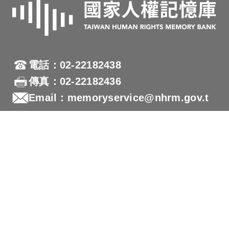
電話：02-22182438
傳真：02-22182436
Email：memoryservice@nhrm.gov.t
w
地址：23150新北市新店區復興路131號
國家人權博物館網站
隱私權及安全政策宣示
本網站為響應式網站設計(RWD)，支援各行動載具瀏覽
及支援Firefox 及 Chrome ，網站設計最佳瀏覽螢幕解析
度為1280x720