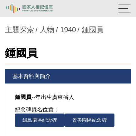
:::
國家人權記憶庫
主題探索
人物
1940
鍾國員
熱門關鍵字：
陳孟和
李舜治
鹿窟事件
安康接待室
鍾國員
新生訓導處
蛋殼畫
送物單
主題探索
基本資料與簡介
背景知識
關於我們
鍾國員
--年出生
廣東省人
紀念碑錄名位置：
意見信箱
綠島園區紀念碑
景美園區紀念碑