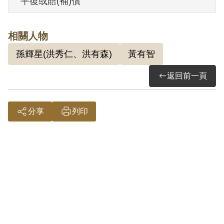
平復或賠(補)償
請，2001年12月經第2屆第15次臨時董事
會審核通過予以補償。補償理由為原判決
相關人物
認其參加叛亂組織，係以其於偵查中之自
孫輝星(洪秀仁、洪有森)
黃有智
白及證人黃有智之結證為據。惟其於審理
中否認，並提出自白任意性之抗辯，且原
返回前一頁
判決對其參加組織之性質與目的均未詳予
查證敘明，此外無其他具體佐證，故認本
分享
列印
案非有實據。
2019年5月經促轉會公告撤銷判決處分。