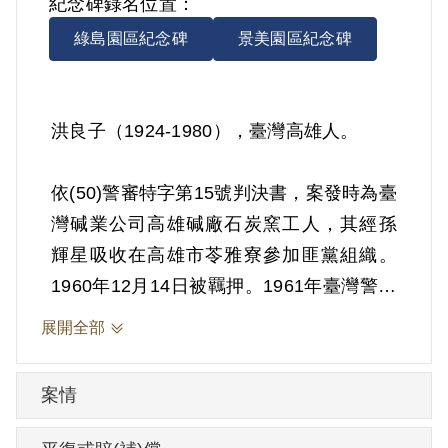
紀念碑錄名位置：
綠島園區紀念碑
景美園區紀念碑
洪良子（1924-1980），臺灣高雄人。
依(50)警審特字第15號判決書，案發時為臺
灣碱業公司高雄碱廠石炭窯工人，其經孫
輝星吸收在高雄市苓雅寮參加匪黨組織。
1960年12月14日被羈押。1961年臺灣警備
總司令部以《懲治叛亂條例》第5條「參加
展開全部
叛亂之組織」判處有期徒刑5年。1965年12
月13日刑期結束，12月14日開釋。
案情
其家屬於1999年10月向補償基金會提出申