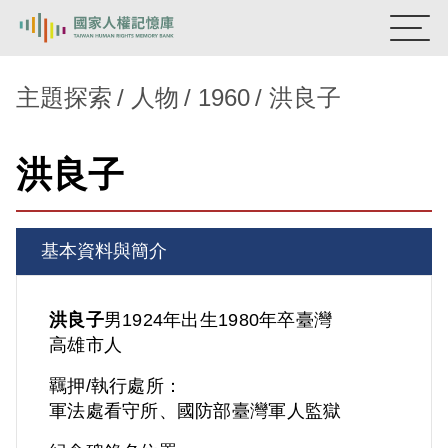
:::
國家人權記憶庫
主題探索
人物
1960
洪良子
熱門關鍵字：
陳孟和
李舜治
鹿窟事件
安康接待室
洪良子
新生訓導處
蛋殼畫
送物單
主題探索
基本資料與簡介
背景知識
關於我們
洪良子
男
1924年出生
1980年卒
臺灣
高雄市人
意見信箱
羈押/執行處所：
軍法處看守所、國防部臺灣軍人監獄