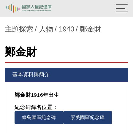
:::
國家人權記憶庫
主題探索
人物
1940
鄭金財
熱門關鍵字：
陳孟和
李舜治
鹿窟事件
安康接待室
鄭金財
新生訓導處
蛋殼畫
送物單
主題探索
基本資料與簡介
背景知識
關於我們
鄭金財
1916年出生
紀念碑錄名位置：
意見信箱
綠島園區紀念碑
景美園區紀念碑