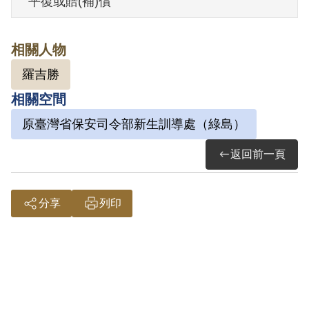
平復或賠(補)償
其於1999年4月向補償基金會提出申請，
2000年9月經第1屆第5次臨時董事會審核通
相關人物
過予以補償。補償理由為原判決認定其參
羅吉勝
加叛亂組織之證據，僅依其在偵查中之自
相關空間
白，及同案被告間之供述為佐證，其於陳
述書上述及其於偵訊時曾遭到刑求，惟原
原臺灣省保安司令部新生訓導處（綠島）
審未再另行調查其他補強證據以資佐證，
返回前一頁
證據應有瑕疵，難認其有參加叛亂組織之
行為，故認本案未有實據。
分享
列印
2018年12月經促轉會公告撤銷判決處分。