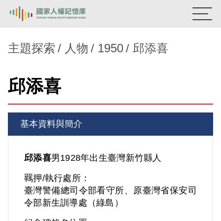
:::
國家人權記憶庫
主題探索
人物
1950
邱添喜
熱門關鍵字：
陳孟和
李舜治
鹿窟事件
安康接待室
邱添喜
新生訓導處
蛋殼畫
送物單
主題探索
基本資料與簡介
背景知識
關於我們
邱添喜
男
1928年出生
臺灣
新竹縣人
羈押/執行處所：
意見信箱
臺灣警備總司令部看守所、原臺灣省保安司
令部新生訓導處（綠島）