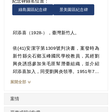
紀念碑錄名位置：
綠島園區紀念碑
景美園區紀念碑
邱添喜（1928-），臺灣新竹人。
依(41)安潔字第1309號判決書，案發時為
新竹縣尖石鄉玉峰國民學校教員，其經劉
興炎誘惑參加朱毛匪幫潛臺組織，並介紹
邱添喜加入，同受劉興炎領導。1951年7月
4日被羈押。1952年經臺灣省保安司令部以
展開全部
《懲治叛亂條例》第5條「參加叛亂之組
織」判處有期徒刑15年。1966年7月3日刑
案情
滿開釋。