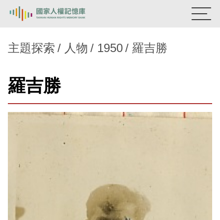
:::
國家人權記憶庫
主題探索
人物
1950
羅吉勝
熱門關鍵字：
陳孟和
李舜治
鹿窟事件
安康接待室
羅吉勝
新生訓導處
蛋殼畫
送物單
主題探索
背景知識
關於我們
意見信箱