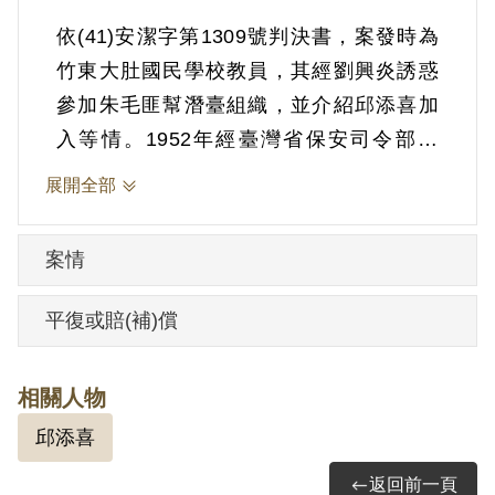
依(41)安潔字第1309號判決書，案發時為
竹東大肚國民學校教員，其經劉興炎誘惑
參加朱毛匪幫潛臺組織，並介紹邱添喜加
入等情。1952年經臺灣省保安司令部以
《懲治叛亂條例》第2條第1項「意圖以非
展開全部
法之方法顛覆政府而著手實行」判處死
刑，全部財產除酌留其家屬必需生活費外
案情
沒收。1952年6月24日執行死刑。
平復或賠(補)償
其家屬於1999年4月向補償基金會提出申
請，2000年9月經第1屆第5次臨時董事會審
相關人物
核通過予以補償。補償理由為本案判決認
邱添喜
定其受誘惑所參加之「朱毛匪幫潛臺組
織」之屬性、目的及組織型態均不明確，
返回前一頁