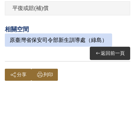
2000年9月經第1屆第6次臨時董事會審核通
平復或賠(補)償
過予以補償。補償理由為僅有其於偵查中
之自白，而其於審判中否認參加叛亂組
相關空間
織，且本案亦無其他具體佐證足以證明林
原臺灣省保安司令部新生訓導處（綠島）
君參加叛亂組織，故認非有實據。
2018年12月經促轉會公告撤銷判決處分。
返回前一頁
分享
列印