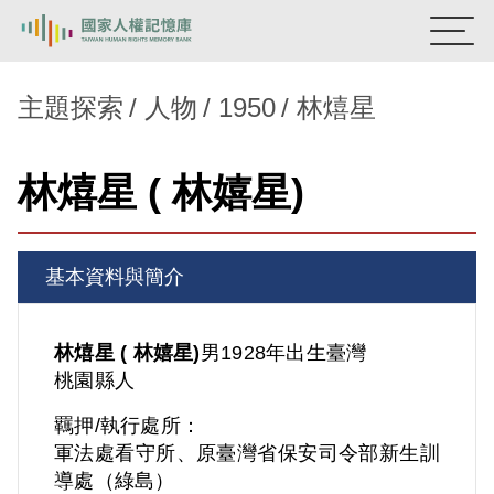
:::
國家人權記憶庫
主題探索
人物
1950
林熺星
熱門關鍵字：
陳孟和
李舜治
鹿窟事件
安康接待室
林熺星 ( 林嬉星)
新生訓導處
蛋殼畫
送物單
主題探索
基本資料與簡介
背景知識
關於我們
林熺星 ( 林嬉星)
男
1928年出生
臺灣
桃園縣人
意見信箱
羈押/執行處所：
軍法處看守所、原臺灣省保安司令部新生訓
導處（綠島）