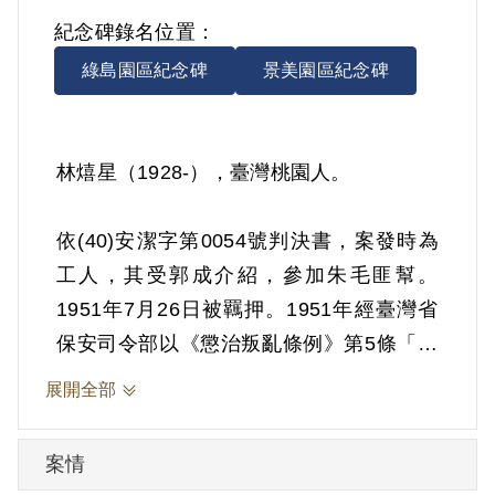
紀念碑錄名位置：
綠島園區紀念碑
景美園區紀念碑
林熺星（1928-），臺灣桃園人。
依(40)安潔字第0054號判決書，案發時為
工人，其受郭成介紹，參加朱毛匪幫。
1951年7月26日被羈押。1951年經臺灣省
保安司令部以《懲治叛亂條例》第5條「參
加叛亂之組織」判處有期徒刑10年。1961
展開全部
年7月25日刑滿開釋。
案情
其於1999年4月向補償基金會提出申請，