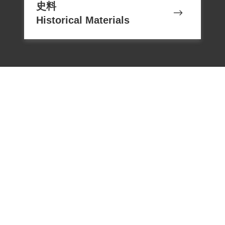
史料
Historical Materials
電話：02-22182438
傳真：02-22182436
Email：memoryservice@nhrm.gov.t