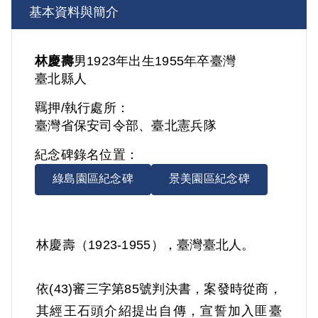
基本資料與簡介
林慶壽
男
1923年出生
1955年卒
臺灣
臺北縣人
羈押/執行處所：
臺灣省保安司令部、臺北憲兵隊
紀念碑錄名位置：
綠島園區紀念碑
景美園區紀念碑
林慶壽（1923-1955），臺灣臺北人。
依(43)審三字第85號判決書，案發時從商，
其經王石頭介紹提出自傳，宣誓加入匪臺