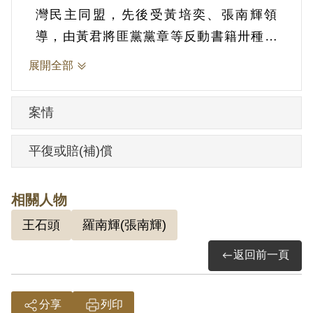
灣民主同盟，先後受黃培奕、張南輝領
導，由黃君將匪黨黨章等反動書籍卅種交
與研讀。復參加匪十三分地集體學習，並
展開全部
張貼反動傳單，吸收劉德結、劉世宗。又
買得日製十四年式手槍一支、子彈廿八發
案情
並代藏張南輝土製曲尺手槍一支，歷任鶯
歌支部街頭小組暨海山區委員會候補區
平復或賠(補)償
委，積極從事叛亂活動。1954年5月4日被
羈押。1954年經臺灣省保安司令部以《懲
相關人物
治叛亂條例》第2條第1項「意圖以非法之
王石頭
羅南輝(張南輝)
方法顛覆政府而著手實行」判處死刑，全
部財產除酌留其家屬必需生活費外沒收，
返回前一頁
《刑法》第186條「未受允准持有軍用槍彈
而無正當理由」判處有期徒刑1年，應執行
分享
列印