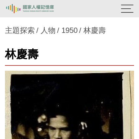
:::
國家人權記憶庫
主題探索
人物
1950
林慶壽
熱門關鍵字：
陳孟和
李舜治
鹿窟事件
安康接待室
林慶壽
新生訓導處
蛋殼畫
送物單
主題探索
背景知識
關於我們
意見信箱