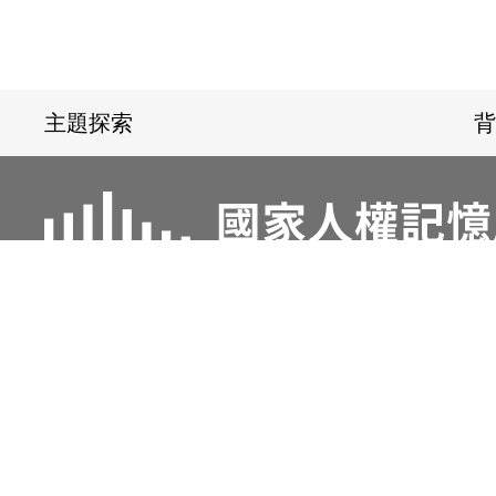
:::
主題探索
背
電話：02-22182438
傳真：02-221824
地址：23150新北市新店區復興路131號
國家人權博物館網站
隱私權及安全政策宣示
本網站為響應式網站設計(RWD)，支援各行動載具瀏覽及支援Fi