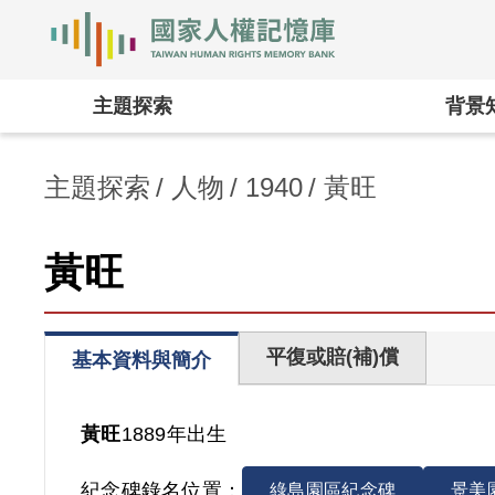
國家人權記憶庫
:::
主題探索
背景
主題探索
人物
1940
黃旺
黃旺
平復或賠(補)償
基本資料與簡介
黃旺
1889年出生
紀念碑錄名位置：
綠島園區紀念碑
景美