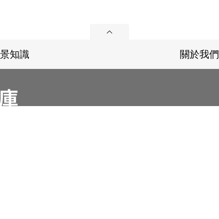
展開
景知識
關於我們
36
Email：memoryservice@nhrm.gov.tw
refox 及 Chrome ，網站設計最佳瀏覽螢幕解析度為1280x