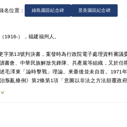
錄名位置：
綠島園區紀念碑
景美園區紀念碑
（1916-），福建福州人。
1)更字第13號判決書，案發時為行政院電子處理資料審
讀書會、中華民族解放先鋒隊、共產黨等組織，又於任
述毛澤東「論時擊戰」理論。來臺後並未自首。1971年
治叛亂條例》第2條第1項「意圖以非法之方法顛覆政府而
刑滿開釋。
999年4月向補償基金會提出申請，2000年4月經第1
審理中抗辯遭刑求始為自白，原判決未就此先為調查，
理中證述其與陳毓淦交往密切，但此交往是否即為參加