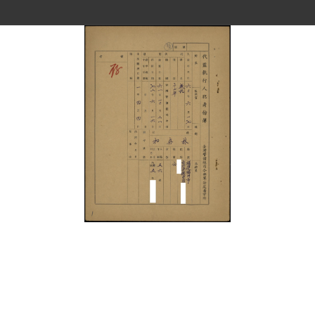
史料
Historical Materials