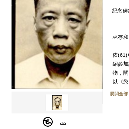
紀念碑
林存和
依(6
紹參加
物，闡
以《懲
16日
展開全部
其於1
於原案
雖於審