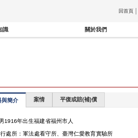
回首頁
:::
知識
關於我們
案情
平復或賠(補)償
料與簡介
男
1916年出生
福建省
福州市人
執行處所：
軍法處看守所、臺灣仁愛教育實驗所