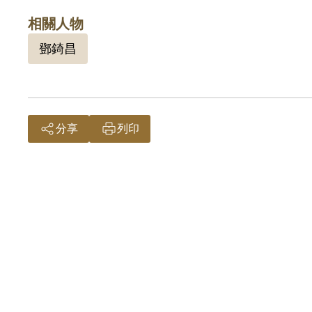
織。本
相關人物
有實據
鄧錡昌
201
分享
列印