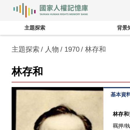
國家人權記憶庫
:::
主題探索
背景
主題探索
人物
1970
林存和
林存和
基本資
林存和
羈押/